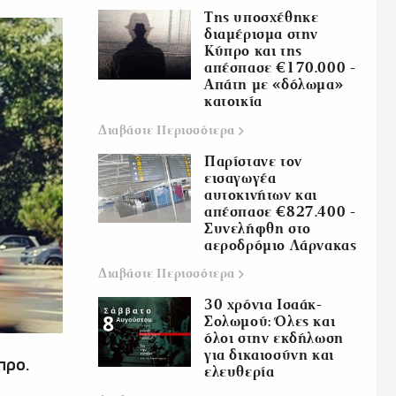
Της υποσχέθηκε
διαμέρισμα στην
Κύπρο και της
απέσπασε €170.000 -
Απάτη με «δόλωμα»
κατοικία
Διαβάστε
Περισσότερα
Παρίστανε τον
εισαγωγέα
αυτοκινήτων και
απέσπασε €827.400 -
Συνελήφθη στο
αεροδρόμιο Λάρνακας
Διαβάστε
Περισσότερα
30 χρόνια Ισαάκ-
Σολωμού: Όλες και
όλοι στην εκδήλωση
για δικαιοσύνη και
προ.
ελευθερία