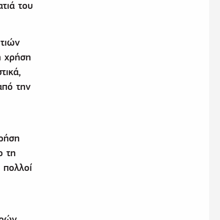
ατιά του
ιτιών
η χρήση
τικά,
από την
ρήση
ο τη
 πολλοί
υ
ερών