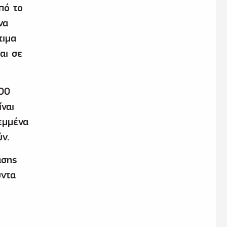
πό το
να
τιμα
αι σε
00
ναι
εμμένα
ν.
ασης
ύντα