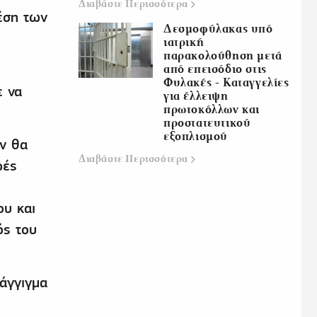
Διαβάστε
Περισσότερα
έση των
Δεσμοφύλακας υπό
ιατρική
παρακολούθηση μετά
από επεισόδιο στις
Φυλακές - Καταγγελίες
ε να
για έλλειψη
πρωτοκόλλων και
προστατευτικού
εξοπλισμού
εν θα
Διαβάστε
Περισσότερα
ρές
ου και
ός του
 άγγιγμα