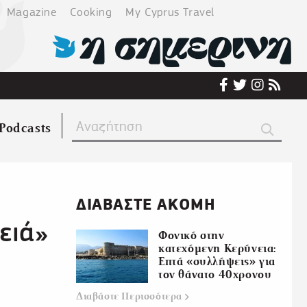
Magazine
Cooking
My Cyprus Travel
Podcasts
ΔΙΑΒΑΣΤΕ ΑΚΟΜΗ
ειά»
Φονικό στην
κατεχόμενη Κερύνεια:
Επτά «συλλήψεις» για
τον θάνατο 40χρονου
Διαβάστε
Περισσότερα