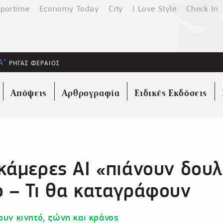
portime
Economy Today
City
I Love Style
Check In
Α"
ΡΗΓΑΣ ΦΕΡΑΙΟΣ
Απόψεις
Αρθρογραφία
Ειδικές Εκδόσεις
κάμερες ΑΙ «πιάνουν δουλ
 – Τι θα καταγράφουν
ουν κινητό, ζώνη και κράνος