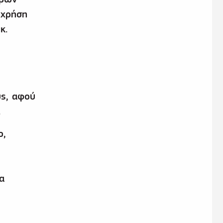
 χρήση
κ.
υς, αφού
.
ο,
α