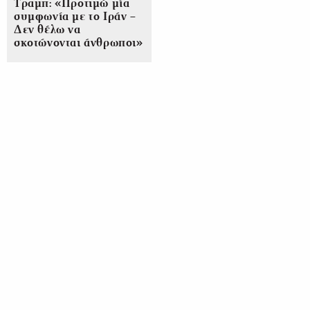
Τραμπ: «Προτιμώ μία
συμφωνία με το Ιράν –
Δεν θέλω να
σκοτώνονται άνθρωποι»