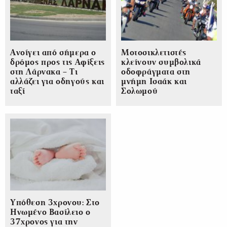
Ανοίγει από σήμερα ο
Μοτοσικλετιστές
δρόμος προς τις Αφίξεις
κλείνουν συμβολικά
στη Λάρνακα – Τι
οδοφράγματα στη
αλλάζει για οδηγούς και
μνήμη Ισαάκ και
ταξί
Σολωμού
Υπόθεση 3χρονου: Στο
Ηνωμένο Βασίλειο ο
37χρονος για την