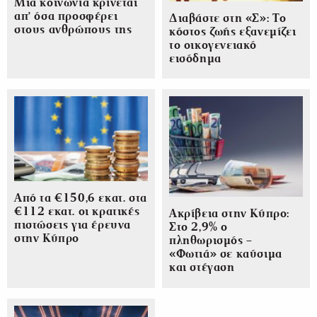
Μια κοινωνία κρίνεται
απ’ όσα προσφέρει
Διαβάστε στη «Σ»: Το
στους ανθρώπους της
κόστος ζωής εξανεμίζει
το οικογενειακό
εισόδημα
Από τα €150,6 εκατ. στα
€112 εκατ. οι κρατικές
Ακρίβεια στην Κύπρο:
πιστώσεις για έρευνα
Στο 2,9% ο
στην Κύπρο
πληθωρισμός –
«Φωτιά» σε καύσιμα
και στέγαση