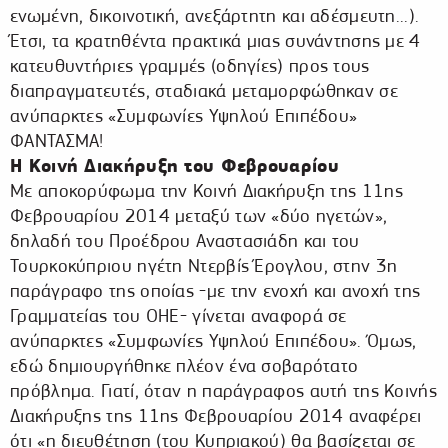
ενωμένη, δικοινοτική, ανεξάρτητη και αδέσμευτη...).
Έτσι, τα κρατηθέντα πρακτικά μιας συνάντησης με 4
κατευθυντήριες γραμμές (οδηγίες) προς τους
διαπραγματευτές, σταδιακά μεταμορφώθηκαν σε
ανύπαρκτες «Συμφωνίες Υψηλού Επιπέδου»
ΦΑΝΤΑΣΜΑ!
Η Κοινή Διακήρυξη του Φεβρουαρίου
Με αποκορύφωμα την Κοινή Διακήρυξη της 11ης
Φεβρουαρίου 2014 μεταξύ των «δύο ηγετών»,
δηλαδή του Προέδρου Αναστασιάδη και του
Τουρκοκύπριου ηγέτη Ντερβίς Έρογλου, στην 3η
παράγραφο της οποίας -με την ενοχή και ανοχή της
Γραμματείας του ΟΗΕ- γίνεται αναφορά σε
ανύπαρκτες «Συμφωνίες Υψηλού Επιπέδου». Όμως,
εδώ δημιουργήθηκε πλέον ένα σοβαρότατο
πρόβλημα. Γιατί, όταν η παράγραφος αυτή της Κοινής
Διακήρυξης της 11ης Φεβρουαρίου 2014 αναφέρει
ότι «η διευθέτηση (του Κυπριακού) θα βασίζεται σε