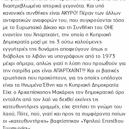
διαστρεβλωμένα ιστορικά γεγονότα. Και υπό
κανονικές συνθήκες είναι ΑΚΥΡΟ! Πέραν των άλλων
αντιφατικών αναφορών του, που συγκρούονται τόσο
με το Ευρωπαϊκό Δίκαιο και τη Συνθήκη του ΟΗΕ
εναντίον του Άπαρτχαϊντ, την οποία η Κυπριακή
Δημοκρατία μαζί με τις 3 ούτω καλούμενες
εγγυήτριές της δυνάμεις αποφεύγουν όπως ο
διάβολος το λιβάνι να υπογράψουν από το 1973
μέχρι σήμερα, απλώς γιατί η λύση που προωθούν για
την πατρίδα μας είναι ΑΠΑΡΤΧΑΪΝΤ!!! Και οι βασικές
ερωτήσεις που προκύπτουν, για τις οποίες υπόλογoι
είναι τα Ηνωμένα Έθνη και η Κυπριακή Δημοκρατία:
Είχε ο Αρχιεπίσκοπος Μακάριος τον δημοκρατικό όρο
εντολής από τον λαό να δεχθεί εκείνες τις
κατευθυντήριες γραμμές, είχε ζητήσει τη γνώμη του
λαού; Πότε, πού, γιατί και προς τα συμφέροντα ποίων
οι «κατευθυντήριες» βαφτίστηκαν «Υψηλού Επιπέδου
Συμφωνίες»;