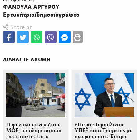
ΦΑΝΟΥΛΑ ΑΡΓΥΡΟΥ
Ερευνήτρια/δημοσιογράφος
Share on
ΔΙΑΒΑΣΤΕ ΑΚΟΜΗ
Η φενάκη συνεχίζεται.
«Πυρά» Ισραηλινού
ΜΟΕ, η σαλαμοποίηση
ΥΠΕΞ κατά Τουρκίας με
της κατοχής και η
αναφορά στην Κύπρο: