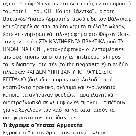
ηγέτη Ραούφ Ντενκτάς στη Λευκωσία, εν τη παρουσία
του τότε Γ.Γ. του ΟΗΕ Κουρτ Βάλντχαϊμ, ο τότε
Βρετανός Ύπατος Αρμοστής, αφού είδε τον Βάλντχαϊμ
και εξασφάλισε από πρώτο χέρι το τι έλαβε χώραν,
έστειλε ενημερωτικό τηλεγράφημα στο Φόρεϊν Όφις,
τονίζοντας ότι ΣΤΑ ΚΡΑΤΗΘΕΝΤΑ ΠΡΑΚΤΙΚΑ από ΤΑ
ΗΝΩΜΕΝΑ ΕΘΝΗ, καταγράφτηκαν οι λεπτομέρειες
της συζήτησης και οι οδηγίες (instructions) προς
τους διαπραγματευτές (to the negotiators) των δύο
πλευρών ΚΑΙ ΔΕΝ ΥΠΗΡΞΑΝ ΥΠΟΓΡΑΦΕΣ ΣΤΟ
ΕΓΓΡΑΦΟ (δηλαδή το πρακτικό). Δηλαδή, από
κρατηθέντα πρακτικά, σκόπιμα και ενσυνείδητα
κάποιοι τα ανήγαγαν ψευδώς, παραπλανητικά,
διαστρεβλωτικά σε «Συμφωνίες Υψηλού Επιπέδου»,
για να ξεγελούν τον λαό και να καταπατούν τα
συμφέροντα της πατρίδας μας.
Τι έγραψε ο Ύπατος Αρμοστής
Έγραψε ο ́Υπατος Αρμοστής μεταξύ άλλων