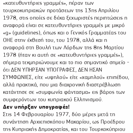
«κατευθυντήριες γραμμές», πέραν των
τουρκοκυπριακών προτάσεων της 13ης Απριλίου
1978, στις οποίες σε δέκα ξεχωριστές περιπτώσεις η
αναφορά είναι σε κατευθυντήριες γραμμές με μικρό
«g» (guidelines), όπως και ο Γενικός Γραμματέας του
ΟΗΕ στην έκθεσή του, του 1978, αλλά και η
αναφορά στη Βουλή των Λόρδων της 8ης Μαρτίου
1978 (ήταν κι αυτή σε «κατευθυντήριες γραμμές»),
σήμερα τεκμηριώνουμε και το πιο σημαντικό σημείο -
ότι ΔΕΝ ΥΠΗΡΞΑΝ ΥΠΟΓΡΑΦΕΣ, ΔΕΝ ΗΣΑΝ
ΣΥΜΦΩΝΙΕΣ, είτε «υψηλού» είτε «χαμηλού» επιπέδου,
αλλά πρακτικά, που μια διαχρονική διαστρέβλωση
κατάντησε σε «συμφωνία φάντασμα» εις βάρος των
συμφερόντων του κυπριακού Ελληνισμού.
Δεν υπήρξαν υπογραφές!
Στις 14 Φεβρουαρίου 1977, δύο μέρες μετά τη
συνάντηση Αρχιεπισκόπου Μακαρίου, ως Προέδρου
της Κυπριακής Δημοκρατίας, και του Τουρκοκύπριου