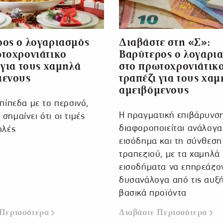
ος ο λογαριασμός
Διαβάστε στη «Σ»:
τοχρονιάτικο
Βαρύτερος ο λογαρι
 για τους χαμηλά
στο πρωτοχρονιάτικ
μενους
τραπέζι για τους χα
αμειβόμενους
επίπεδα με το περσινό,
Η πραγματική επιβάρυνσ
σημαίνει ότι οι τιμές
διαφοροποιείται ανάλογα
ηλές
εισόδημα και τη σύνθεση
τραπεζιού, με τα χαμηλά
εισοδήματα να επηρεάζο
δυσανάλογα από τις αυξή
βασικά προϊόντα
 Περισσότερα
Διαβάστε Περισσότερα