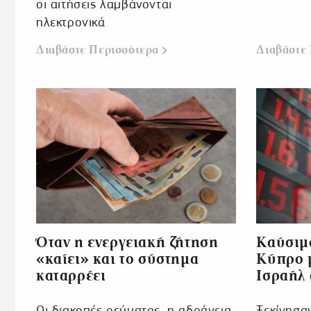
οι αιτήσεις λαμβάνονται
ηλεκτρονικά
Διαβάστε Περισσότερα
Διαβάστε
Όταν η ενεργειακή ζήτηση
Καύσιμα
«καίει» και το σύστημα
Κύπρο μ
καταρρέει
Ισραήλ 
Οι διακοπές ρεύματος, η αδράνεια
Ξεκίνησαν