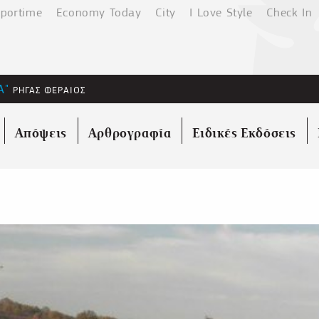
portime
Economy Today
City
I Love Style
Check In
Α"
ΡΗΓΑΣ ΦΕΡΑΙΟΣ
Απόψεις
Αρθρογραφία
Ειδικές Εκδόσεις