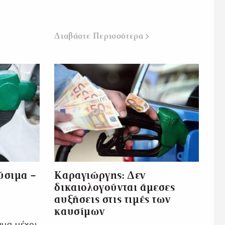
Διαβάστε Περισσότερα
ύσιμα –
Καραγιώργης: Δεν
δικαιολογούνται άμεσες
αυξήσεις στις τιμές των
καυσίμων
ιμα μέχρι