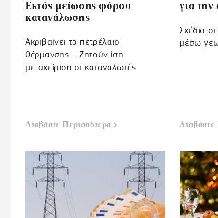
Εκτός μείωσης φόρου
για την
κατανάλωσης
Σχέδιο στ
Ακριβαίνει το πετρέλαιο
μέσω γεω
θέρμανσης – Ζητούν ίση
μεταχείριση οι καταναλωτές
Διαβάστε Περισσότερα
Διαβάστε