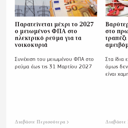
Παρατείνεται μέχρι το 2027
Βαρύτερ
ο μειωμένος ΦΠΑ στο
στο πρω
ηλεκτρικό ρεύμα για τα
τραπέζι
νοικοκυριά
αμειβό
Συνέχιση του μειωμένου ΦΠΑ στο
Στα ίδια 
ρεύμα έως τις 31 Μαρτίου 2027
όμως δεν 
είναι χαμ
Διαβάστε Περισσότερα
Διαβάστε