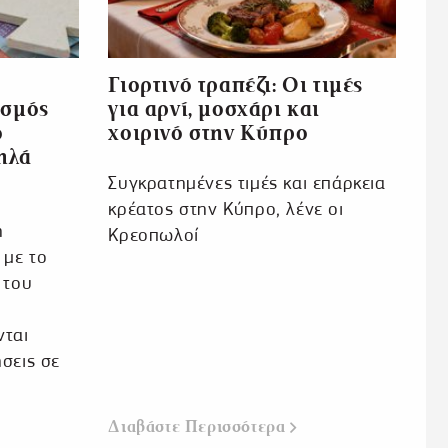
Γιορτινό τραπέζι: Οι τιμές
ασμός
για αρνί, μοσχάρι και
ο
χοιρινό στην Κύπρο
μηλά
Συγκρατημένες τιμές και επάρκεια
κρέατος στην Κύπρο, λένε οι
η
Κρεοπωλοί
 με το
 του
νται
σεις σε
Διαβάστε Περισσότερα