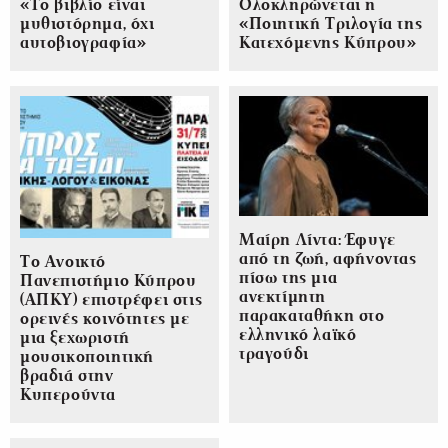
«Το βιβλίο είναι
Ολοκληρώνεται η
μυθιστόρημα, όχι
«Ποιητική Τριλογία της
αυτοβιογραφία»
Κατεχόμενης Κύπρου»
Μαίρη Λίντα: Έφυγε
από τη ζωή, αφήνοντας
Το Ανοικτό
πίσω της μια
Πανεπιστήμιο Κύπρου
ανεκτίμητη
(ΑΠΚΥ) επιστρέφει στις
παρακαταθήκη στο
ορεινές κοινότητες με
ελληνικό λαϊκό
μια ξεχωριστή
τραγούδι
μουσικοποιητική
βραδιά στην
Κυπερούντα