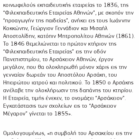
κοινωφελούς εκπαιδευτικής εταιρείας το 1836, της
“Φιλεκπαιδευτικής Εταιρείας Αθηνών”, με σκοπόν την
“προαγωγήν της παιδείας”, ανήκει εις τους Ιωάννην
Κοκκώνην, Γεώργιον Γεννάδιον και Μισαήλ
Αποστολίδην, κατόπιν Μητροπολίτου Αθηνών (1861).
Το 1846 θεμελιώνεται το πρώτον κτήριον της
“Φιλεκπαιδευτικής Εταιρείας” εις την οδόν
Πανεπιστημίου, το Αρσάκειον Αθηνών, έργον
μεγάλον, που θα ολοκληρωθή μόνον χάρις εις την
γενναίαν δωρεάν του Αποστόλου Αρσάκη, του
Ηπειρώτου ιατρού και πολιτικού. Το 1850 ο Αρσάκης
ανέλαβε την ολοκλήρωσιν της δαπάνης του κτηρίου.
Η Εταιρεία, τιμής ένεκεν, το ονομάζει “Αρσάκειον”.
Εγκατάστασις των σχολείων εις το “Αρσάκειον
Μέγαρον” γίνεται το 1855».
Ομολογουμένως, «η συμβολή του Αρσακείου εις την