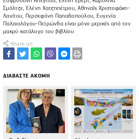
Ευφροσύνη Απεγίτου, Ελένη Έβερτ, Καρολίνα
Σμόλτζε, Ελένη Χατζηπέτρου, Αθηναΐς Χριστοφάκη-
Λανίτου, Περσεφόνη Παπαδοπούλου, Ευγενία
Παλαιολόγου-Πετρώνδα είναι μόνο μερικές από τον
μακρύ κατάλογο του βιβλίου.
Share on
ΔΙΑΒΑΣΤΕ ΑΚΟΜΗ