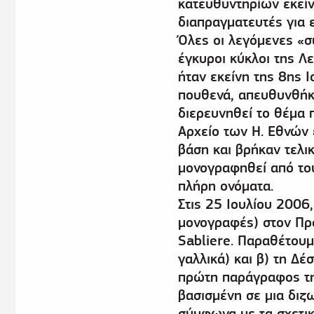
κατευθυντηρίων εκεί
διαπραγματευτές για 
Όλες οι λεγόμενες «σ
έγκυροι κύκλοι της Λ
ήταν εκείνη της 8ης Ι
πουθενά, απευθυνθήκ
διερευνηθεί το θέμα π
Αρχείο των Η. Εθνών 
βάση και βρήκαν τελι
μονογραφηθεί από του
πλήρη ονόματα.
Στις 25 Ιουλίου 2006,
μονογραφές) στον Πρ
Sabliere. Παραθέτουμ
γαλλικά) και β) τη Δ
πρώτη παράγραφος τη
βασισμένη σε μια διζω
σύμφωνα με τα σχετι