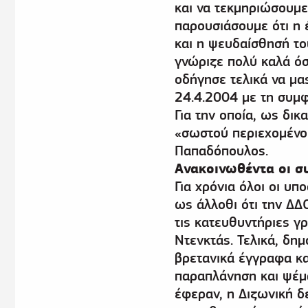
και να τεκμηριώσουμε
παρουσιάσουμε ότι η 
και η ψευδαίσθησή το
γνώριζε πολύ καλά όσο
οδήγησε τελικά να μα
24.4.2004 με τη συμφ
Για την οποία, ως δι
«σωστού περιεχομένου
Παπαδόπουλος.
Ανακοινωθέντα οι 
Για χρόνια όλοι οι υπ
ως άλλοθι ότι την ΔΔ
τις κατευθυντήριες γ
Ντενκτάς. Τελικά, δη
βρετανικά έγγραφα κ
παραπλάνηση και ψέμ
έφεραν, η Διζωνική δ