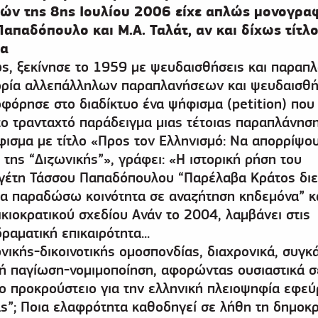
ών της 8ης Ιουλίου 2006 είχε απλώς μονογρα
Παπαδόπουλο και Μ.Α. Ταλάτ, αν και δίχως τίτλο
τα
ς, ξεκίνησε το 1959 με ψευδαισθήσεις και παραπλ
στορία αλλεπάλληλων παραπλανήσεων και ψευδαισθ
οφόρησε στο διαδίκτυο ένα ψήφισμα (petition) που
ο τρανταχτό παράδειγμα μιας τέτοιας παραπλάνηση
ισμα με τίτλο «Προς τον Ελληνισμό: Να απορρίψο
 της “Διζωνικής”», γράφει: «H ιστορική ρήση του
ηγέτη Τάσσου Παπαδόπουλου “Παρέλαβα Κράτος δι
θα παραδώσω κοινότητα σε αναζήτηση κηδεμόνα” κ
κιοκρατικού σχεδίου Ανάν το 2004, λαμβάνει στις
αματική επικαιρότητα...
νικής-δικοινοτικής ομοσπονδίας, διαχρονικά, συγκ
μική παγίωση-νομιμοποίηση, αφορώντας ουσιαστικά σ
ο προκρούστειο για την ελληνική πλειοψηφία εφε
τας”; Ποια ελαφρότητα καθοδηγεί σε λήθη τη δημοκ