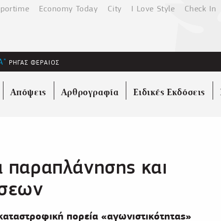
portime
Economy Today
City
I Love Style
Check In
Α"
ΡΗΓΑΣ ΦΕΡΑΙΟΣ
Απόψεις
Αρθρογραφία
Ειδικές Εκδόσεις
α παραπλάνησης και
ήσεων
 καταστροφική πορεία «αγωνιστικότητας»