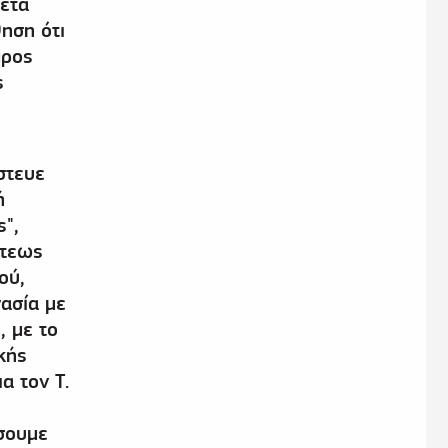
θετα
ηση ότι
προς
ς
στευε
ή
ς",
στεως
ού,
ασία με
, με το
κής
α τον Τ.
σουμε