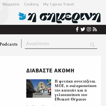
Magazine
Cooking
My Cyprus Travel
Podcasts
ΔΙΑΒΑΣΤΕ ΑΚΟΜΗ
Η φενάκη συνεχίζεται.
ΜΟΕ, η σαλαμοποίηση
της κατοχής και η
γελοιοποίηση του
Εθνικού Θέματος