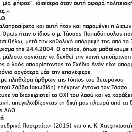
μία ψήφος”, ιδιαίτερα όταν αυτή αφορά πολιτειακ
;..».
ΔΟ
λοπροαίρετο και αυτή ήταν και παραμένει η Διζωνι
. Όμως ήταν ο ίδιος ο μ. Τάσσος Παπαδόπουλος πο
τσι θέλω, μετά την καθολική απόρριψή της από το
ισμα της 24.4.2004. Ο οποίος, όπως μαθαίνουμε 
 μάλιστα αρνιόταν να δεχθεί την κοινή επισήμανση 
ως ο λαός απορρίπτοντας το Σχέδιο Ανάν είχε απορ
χρόνια αργότερα μάς την επανέφερε.
» με πληθώρα άρθρων της (όπως του βετεράνου
τού Σάββα Ιακωβίδη) επέκρινε έντονα τον Τάσσο
χε να διαχειριστεί το ΟΧΙ του λαού και να χαράξει
ική, απεγκλωβίζοντας τη δική μας πλευρά από τα 
ς ΔΔΟ.
τή
ροεδρικά Πορτραίτα» (2015) και ο κ. Κ. Χατζηκωστ