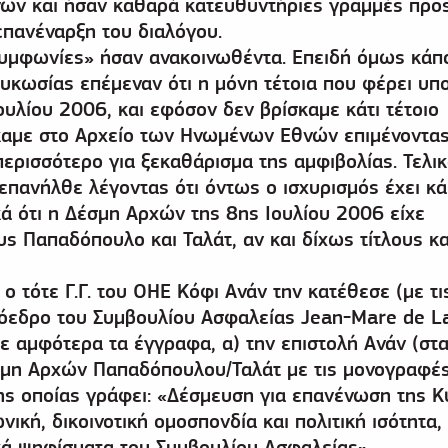
νων και ήσαν καθαρά κατευθυντήριες γραμμές προ
επανέναρξη του διαλόγου.
υμφωνίες» ήσαν ανακοινωθέντα. Επειδή όμως κάπο
ευκωσίας επέμεναν ότι η μόνη τέτοια που φέρει υ
ουλίου 2006, και εφόσον δεν βρίσκαμε κάτι τέτοιο
αμε στο Αρχείο των Ηνωμένων Εθνών επιμένοντα
ερισσότερο για ξεκαθάρισμα της αμφιβολίας. Τελικ
επανήλθε λέγοντας ότι όντως ο ισχυρισμός έχει κά
κά ότι η Δέσμη Αρχών της 8ης Ιουλίου 2006 είχε
ς Παπαδόπουλο και Ταλάτ, αν και δίχως τίτλους κα
 ο τότε Γ.Γ. του ΟΗΕ Κόφι Ανάν την κατέθεσε (με τι
όεδρο του Συμβουλίου Ασφαλείας Jean-Mare de L
ε αμφότερα τα έγγραφα, α) την επιστολή Ανάν (στ
έσμη Αρχών Παπαδόπουλου/Ταλάτ με τις μονογραφές
ς οποίας γράφει: «Δέσμευση για επανένωση της 
νική, δικοινοτική ομοσπονδία και πολιτική ισότητα,
κά ψηφίσματα του Συμβουλίου Ασφαλείας».