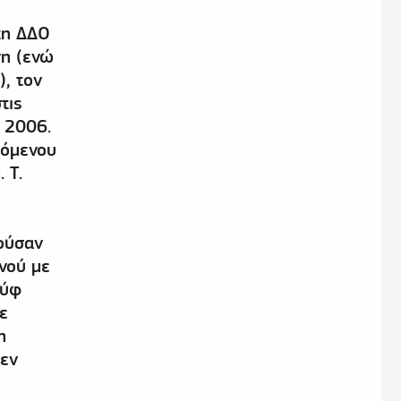
τη ΔΔΟ
ση (ενώ
), τον
τις
 2006.
γόμενου
 Τ.
ιούσαν
νού με
ούφ
ε
η
δεν