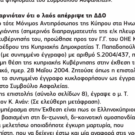
αρνιόταν ότι ο λαός απέρριψε τη ΔΔΟ
 ο τότε Μόνιμος Αντιπρόσωπος της Κύπρου στα Ην
άννης (σημερινός διαπραγματευτής της ε/κ πλευρ
κυβέρνησής του, προώθησε προς τον Γ.Γ. του ΟΗΕ 
οέδρου της Κυπριακής Δημοκρατίας Τ. Παπαδοπούλ
 (με συνημμένο έγγραφο) με αριθμό S.2004/437, 
μη θέση της κυπριακής Κυβέρνησης στην έκθεση το
ακό, ημερ. 28 Μαΐου 2004. Ζητούσε όπως η επιστο
 το συνημμένο έγγραφο κυκλοφορήσουν ως έγγρα
 στο Συμβούλιο Ασφαλείας.
ης επιστολής (σύνολο σελίδων 8), έγραψε ο μ. Τ.
ν Κ. Ανάν: (Σε ελεύθερη μετάφραση).
μπέρασμα στην Έκθεση είναι πως οι Ελληνοκύπριο
βασισμένη στη δι-ζωνική, δι-κοινοτική ομοσπονδία
α μελετήσω οποιαδήποτε έγκυρη μαρτυρία, που
ίστη, που να δείχνει έστω και μία αναφορά στις γ