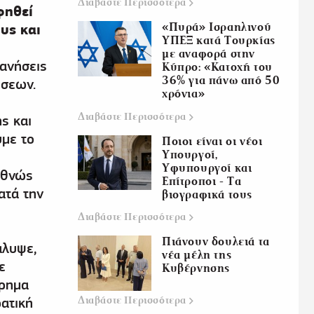
Διαβάστε
Περισσότερα
φηθεί
υς και
«Πυρά» Ισραηλινού
ΥΠΕΞ κατά Τουρκίας
με αναφορά στην
ανήσεις
Κύπρο: «Κατοχή του
36% για πάνω από 50
ήσεων.
χρόνια»
Διαβάστε
Περισσότερα
ς και
υμε το
Ποιοι είναι οι νέοι
Υπουργοί,
Υφυπουργοί και
εθνώς
Επίτροποι - Τα
ατά την
βιογραφικά τους
Διαβάστε
Περισσότερα
Πιάνουν δουλειά τα
άλυψε,
νέα μέλη της
ε
Κυβέρνησης
ύρημα
Διαβάστε
Περισσότερα
ρατική