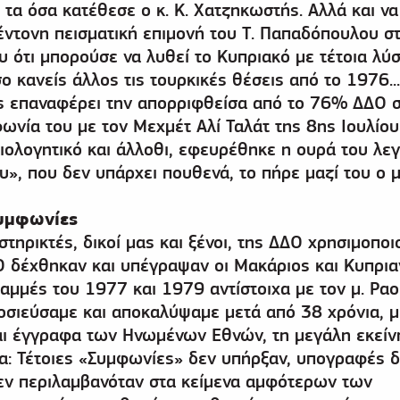
 τα όσα κατέθεσε ο κ. Κ. Χατζηκωστής. Αλλά και να
έντονη πεισματική επιμονή του Τ. Παπαδόπουλου σ
υ ότι μπορούσε να λυθεί το Κυπριακό με τέτοια λύ
 κανείς άλλος τις τουρκικές θέσεις από το 1976...
ς επαναφέρει την απορριφθείσα από το 76% ΔΔΟ σ
ωνία του με τον Μεχμέτ Αλί Ταλάτ της 8ης Ιουλίου
καιολογητικό και άλλοθι, εφευρέθηκε η ουρά του λε
», που δεν υπάρχει πουθενά, το πήρε μαζί του ο μ.
συμφωνίες
οστηρικτές, δικοί μας και ξένοι, της ΔΔΟ χρησιμοπο
Ο δέχθηκαν και υπέγραψαν οι Μακάριος και Κυπρια
ραμμές του 1977 και 1979 αντίστοιχα με τον μ. Ρα
μοσιεύσαμε και αποκαλύψαμε μετά από 38 χρόνια, μ
αι έγγραφα των Ηνωμένων Εθνών, τη μεγάλη εκείν
α: Τέτοιες «Συμφωνίες» δεν υπήρξαν, υπογραφές 
εν περιλαμβανόταν στα κείμενα αμφότερων των