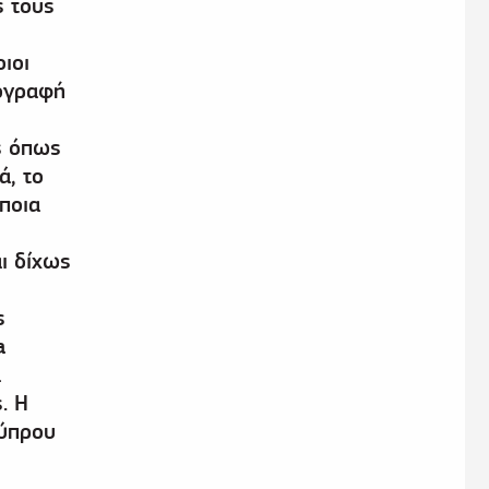
ς τους
ιοι
πογραφή
ς όπως
ά, το
ποια
ι δίχως
ς
a
α
. Η
Κύπρου