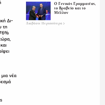
ή
Ο Γενικός Γραμματέας,
το Βραβείο και το
Μέλλον
κή Δι-
Διαβάστε
Περισσότερα
υ τη
 76%
τώρα,
και
ρίψει
 μια νέα
δεσμά
ής