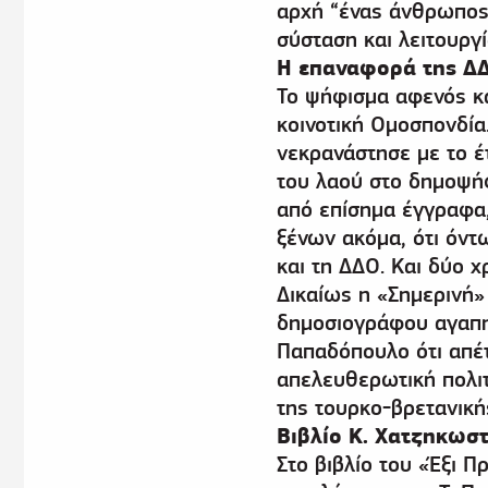
αρχή “ένας άνθρωπος-
σύσταση και λειτουργία
Η επαναφορά της Δ
Το ψήφισμα αφενός κα
κοινοτική Ομοσπονδία
νεκρανάστησε με το έ
του λαού στο δημοψήφ
από επίσημα έγγραφα,
ξένων ακόμα, ότι όντ
και τη ΔΔΟ. Και δύο 
Δικαίως η «Σημερινή
δημοσιογράφου αγαπη
Παπαδόπουλο ότι απέτυ
απελευθερωτική πολιτ
της τουρκο-βρετανική
Βιβλίο Κ. Χατζηκωσ
Στο βιβλίο του «Έξι Π