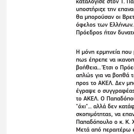
καταλόγισε στον Τ. Πα
υποστήριζε την επανα
θα μπορούσαν οι Βρετ
όφελος των Ελλήνων.
Πρόεδρος ήταν δυνατό 
Η μόνη ερμηνεία που 
πως έπρεπε να ικανοπ
βοήθεια... Έτσι ο Πρό
απλώς για να βοηθά τ
προς το ΑΚΕΛ. Δεν μπ
έγραψε ο συγγραφέας,
το ΑΚΕΛ. Ο Παπαδόπου
"όχι"... αλλά δεν κατ
σκοπιμότητας, να επαν
Παπαδόπουλο ο κ. Κ. 
Μετά από περαιτέρω 