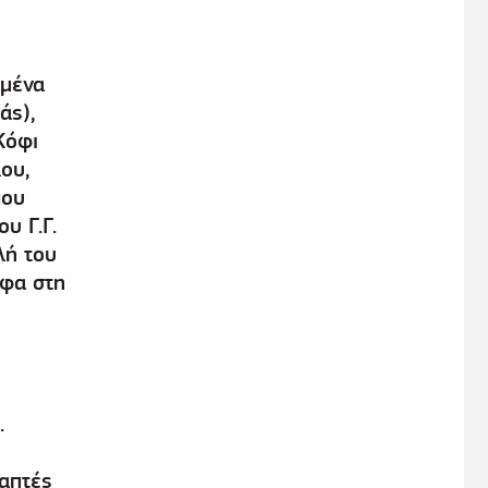
ωμένα
άς),
Κόφι
ου,
που
υ Γ.Γ.
λή του
φα στη
ι
.
ραπτές