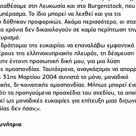
αταθέσαμε στη Λευκωσία και στο Burgenstock, που
μπέρασμα. Το ίδιο μπορεί να λεχθεί και για τις
υ δόθηκαν προφορικώς. Ακόμα περισσότερο, οι στ
τα χρόνια δεν δικαιολογούν σε καμία περίπτωση τη
χυρισμό.
 δράττομαι της ευκαιρίας να επαναλάβω εμφαντικά 
έρους της ελληνοκυπριακής πλευράς, τη δέσμευση 
την έντονη προσωπική δική μου, για μια λύση
κής ομοσπονδίας. Ταυτόχρονα, αναγκάζομαι να απορ
ης 31ης Μαρτίου 2004 συνιστά το μόνο, μοναδικό
ικής, δι-κοινοτικής ομοσπονδίας. Μήπως μπορεί έν
ότι τα προηγούμενα προσχέδια του σχεδίου, τα οπο
εί ως μοναδικές ευκαιρίες για επίτευξη μιας διζων
ίας δεν ήσαν;».
υνήτρια