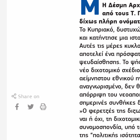
Μ
Η Δέσμη Αρχ
από τους Τ. 
δίχως πλήρη ονόμα
Το Κυπριακό, δυστυχώ
και κατήντησε μια ι
Αυτές τις μέρες κυκλ
αποτελεί ένα πρόσφατ
ψευδαίσθησης. Το ψήφ
νέο διχοτομικό σχέδιο
αείμνηστου εθνικού 
αναγνωρισμένο, δεν 
απόρριψη του νεοαποι
Share on
σημερινές συνθήκες δρ
»Ο φερετζές της διζω
ναι ή όχι, τη διχοτο
συνομοσπονδία, υπό τ
της “πολιτικής ισότη