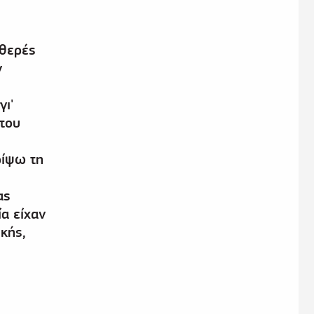
αθερές
ν
γι'
του
ρίψω τη
ας
ία είχαν
ικής,