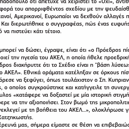
παδόπουλο ότι απέτυχε να χειριστεί το «Όχι», αντί
φορά του απορριφθέντος σχεδίου με την ψευδαίσθ
ανοί, Αμερικανοί, Ευρωπαίοι να δεχθούν αλλαγές 
 Και διερωτήθηκε ο συγγραφέας, πώς ένας ευφυή
να πιστεύει κάτι τέτοιο.
μπορεί να δώσει, έγραψε, είναι ότι «ο Πρόεδρος πί
οιεί την ηγεσία του ΑΚΕΛ, η οποία ήθελε προεδρικ
εδρος διακήρυττε ότι το Σχέδιο είναι η "βάση λύσεω
ο ΑΚΕΛ». Εθνικά οράματα κατέληξαν σε όρκους πί
όρεσε να ξεφύγει, όπως τουλάχιστον ο Σπ. Κυπριαν
 ο οποίος συγκρούστηκε και κατήγγειλε τη συνεργ
λος «κατάφερε να δοξαστεί με μία ιστορική στιγμή
άφερε να την αξιοποιήσει. Στον βωμό της μικροπολιτι
εκλεγεί με τη βοήθεια του ΑΚΕΛ...», ολοκλήρωσε γι
Χατζηκωστής.
έρευνά μας, σήμερα είμαστε σε θέση να επιβεβαιώ