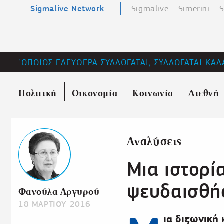
Sigmalive Network
Sigmalive
Simerini
S
"ΟΠΟΙΟΣ ΕΛΕΥΘΕΡΑ ΣΥΛΛΟΓΑΤΑΙ, ΣΥΛΛΟΓΑΤΑΙ ΚΑΛ
Πολιτική
Οικονομία
Κοινωνία
Διεθνή
Αναλύσεις
Μια ιστορί
ψευδαισθ
Φανούλα Αργυρού
18 ΜΑΡΤΙΟΥ 2016
ια διζωνική