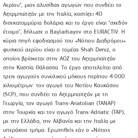
Αερίου", μιας αλυσίδας αγωγών που συνδέει το
Αζερμπαϊτζάν με την Ιταλία, κοστίζει 40
δισεκατομμύρια δολάρια και το έργο είναι "σχεδόν
έτοιμο", δήλωσε ο Baylarbayov στο EURACTIV. Η
κύρια πηγή εφοδιασμού του «Νότιου Διαδρόμου»
φυσικού αερίου είναι ο τομέας Shah Deniz, ο
οποίος βρίσκεται στην ΑΟΖ του Αζερμπαϊτζάν
στην Κασπία Θάλασσα. Το έργο αποτελείται από
τρεις αγωγούς συνολικού μήκους περίπου 4.000
χιλιομέτρων: τον αγωγό του Νοτίου Καυκάσου
(SCP), που συνδέει το Αζερμπαϊτζάν με τη
Γεωργία, τον αγωγό Trans-Anatolian (TANAP)
στην Τουρκία και τον αγωγό Trans-Adriatic (TAP),
με την Ελλάδα, την Αλβανία και την Ιταλία με
υπεράκτιο τμήμα. Ερωτηθείς εάν ο «Νότιος