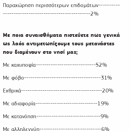
Παραχώρηση περισσότερων επιδομάτων----------
-----------------------------------------2%
Με ποια συναισθήματα πιστεύετε πως γενικά
ως λαός αντιμετωπίζουμε τους μετανάστες
που διαμένουν στο νησί μας;
Με καχυποψία----------------------------52%
Με φόβο------------------------------------31%
Εχθρικά--------------------------------------20%
Με αδιαφορία-----------------------------19%
Με κατανόηση------------------------------9%
Με αλληλεγγύη-----------------------------6%