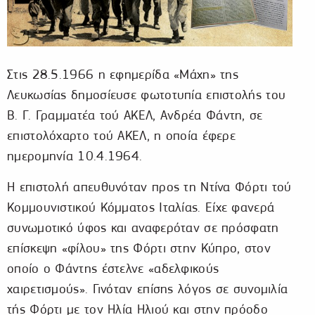
Στις 28.5.1966 η εφημερίδα «Μάχη» της
Λευκωσίας δημοσίευσε φωτοτυπία επιστολής του
Β. Γ. Γραμματέα τού ΑΚΕΛ, Ανδρέα Φάντη, σε
επιστολόχαρτο τού ΑΚΕΛ, η οποία έφερε
ημερομηνία 10.4.1964.
Η επιστολή απευθυνόταν προς τη Ντίνα Φόρτι τού
Κομμουνιστικού Κόμματος Ιταλίας. Είχε φανερά
συνωμοτικό ύφος και αναφερόταν σε πρόσφατη
επίσκεψη «φίλου» της Φόρτι στην Κύπρο, στον
οποίο ο Φάντης έστελνε «αδελφικούς
χαιρετισμούς». Γινόταν επίσης λόγος σε συνομιλία
τής Φόρτι με τον Ηλία Ηλιού και στην πρόοδο