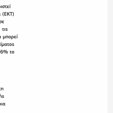
ιστεί
 (ΕΚΤ)
σε
 τις
η μπορεί
είματος
 6% το
τη
ής
οια