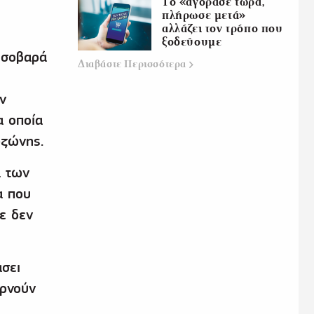
Το «αγόρασε τώρα,
πλήρωσε μετά»
αλλάζει τον τρόπο που
ξοδεύουμε
 σοβαρά
Διαβάστε
Περισσότερα
ν
α οποία
ωζώνης.
α των
α που
ε δεν
άσει
ερνούν