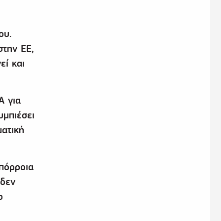
ου.
στην ΕΕ,
εί και
Α για
υμπιέσει
ματική
πόρροια
 δεν
ο