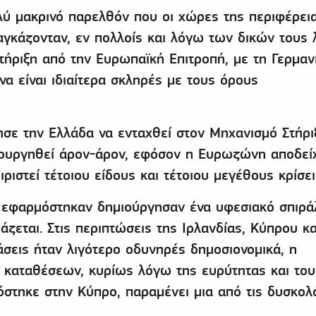
ολύ μακρινό παρελθόν που οι χώρες της περιφέρει
κάζονταν, εν πολλοίς και λόγω των δικών τους 
τήριξη από την Ευρωπαϊκή Επιτροπή, με τη Γερμανί
να είναι ιδιαίτερα σκληρές με τους όρους
σε την Ελλάδα να ενταχθεί στον Μηχανισμό Στήρι
μιουργηθεί άρον-άρον, εφόσον η Ευρωζώνη αποδεί
ιριστεί τέτοιου είδους και τέτοιου μεγέθους κρίσει
α εφαρμόστηκαν δημιούργησαν ένα υφεσιακό σπιρά
άζεται. Στις περιπτώσεις της Ιρλανδίας, Κύπρου κα
σεις ήταν λιγότερο οδυνηρές δημοσιονομικά, η
καταθέσεων, κυρίως λόγω της ευρύτητας και του
στηκε στην Κύπρο, παραμένει μια από τις δυσκολ