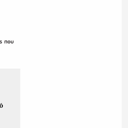
ς που
ό