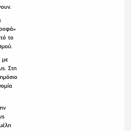
ουν.
ς
ρροφά»
τό το
σμού.
 με
ς. Στη
ημόσιο
νομία
την
υς
μέλη