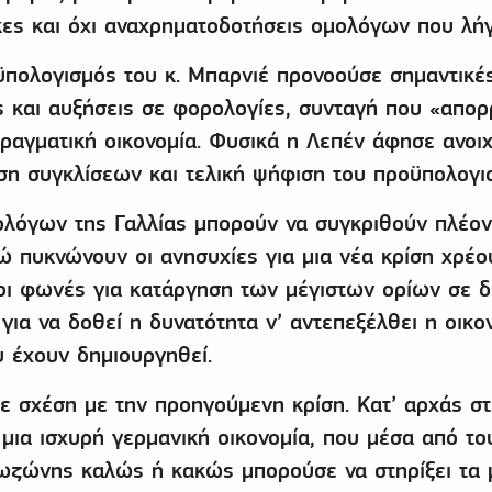
ες και όχι αναχρηματοδοτήσεις ομολόγων που λήγ
ϋπολογισμός του κ. Μπαρνιέ προνοούσε σημαντικέ
ς και αυξήσεις σε φορολογίες, συνταγή που «απο
ραγματική οικονομία. Φυσικά η Λεπέν άφησε ανοιχ
ση συγκλίσεων και τελική ψήφιση του προϋπολογι
ολόγων της Γαλλίας μπορούν να συγκριθούν πλέον
ώ πυκνώνουν οι ανησυχίες για μια νέα κρίση χρέου
οι φωνές για κατάργηση των μέγιστων ορίων σε δ
για να δοθεί η δυνατότητα ν’ αντεπεξέλθει η οικο
υ έχουν δημιουργηθεί.
ε σχέση με την προηγούμενη κρίση. Κατ’ αρχάς σ
ια ισχυρή γερμανική οικονομία, που μέσα από το
ωζώνης καλώς ή κακώς μπορούσε να στηρίξει τα 