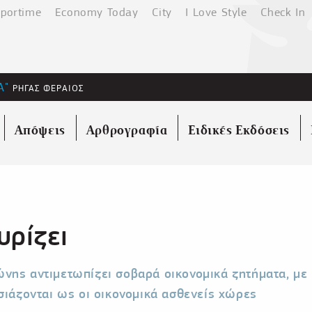
portime
Economy Today
City
I Love Style
Check In
Α"
ΡΗΓΑΣ ΦΕΡΑΙΟΣ
Απόψεις
Αρθρογραφία
Ειδικές Εκδόσεις
υρίζει
νης αντιμετωπίζει σοβαρά οικονομικά ζητήματα, με 
σιάζονται ως οι οικονομικά ασθενείς χώρες