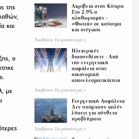
Ακρίβεια στην Κύπρο:
ας της
Στο 2,9% ο
λαθών,
πληθωρισμός –
«Φωτιά» σε καύσιμα
α και
και στέγαση
Διαβάστε
Περισσότερα
Ηλεκτρικές
διασυνδέσεις - Από
ξης, ο
την ενεργειακή
χτηκε
ασφάλεια στην
οικονομική
ς.
αποτελεσματικότητα
λ, με
Διαβάστε
Περισσότερα
ι
Ενεργειακή Ασφάλεια:
Δεν υπάρχουν απλές
λύσεις για σύνθετα
προβλήματα
ότερες
Διαβάστε
Περισσότερα