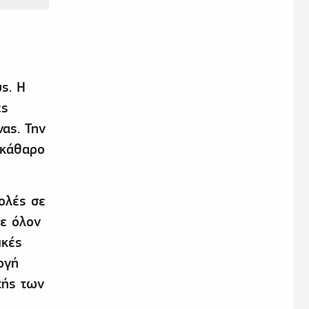
ς. Η
ες
ας. Την
εκάθαρο
ολές σε
σε όλον
ικές
ογή
τής των