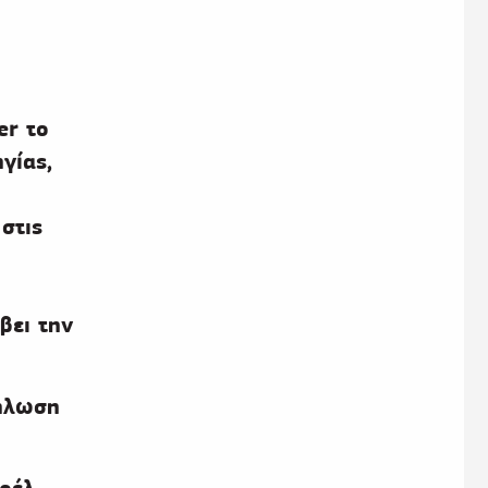
er το
γίας,
στις
βει την
δήλωση
ρέλ,