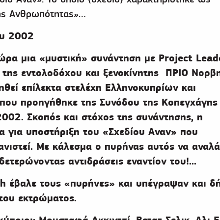
της Ανθρωπότητας»…
ου 2002
ώρα μια «μυστική» συνάντηση με Project Lead
 της εντολοδόχου και ξενοκίνητης ΠΡΙΟ Νορβη
ηθεί επίλεκτα στελέχη Ελληνοκυπρίων και
που προηγήθηκε της Συνόδου της Κοπεγχάγης 
002. Σκοπός και στόχος της συνάντησης, η
α για υποστήριξη του «Σχεδίου Αναν» που
ανιστεί. Με κάλεσμα ο πυρήνας αυτός να αναλά
ετερώνοντας αντιδράσεις εναντίον του!...
h έβαλε τους «πυρήνες» και υπέγραψαν και 
 του εκτρώματος.
ύπριοι: Μουσταφά Ακκιντζί, Βετατ Σελικ, Αλι Ε