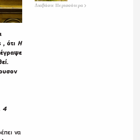
Διαβάστε
Περισσότερα
α
, ότι
Η
 έγραψε
εί.
κουσον
. 4
έπει να