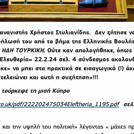
ανανιστής Χρήστος Στυλιανίδης. Δεν ζήτησε ν
ήλωσή του από το βήμα της Ελληνικής Βουλής 
 ΗΔΗ ΤΟΥΡΚΙΚΗ
. Ούτε καν απολογήθηκε, όπως
«Ελευθερία» 22.2.24 σελ. 4 σύνδεσμος ακολουθ
ε» να μπει στα πρακτικά σε εισαγωγικά (!) ά
τελειώνει και αυτή η συζήτηση»!!!
 τούρκεψε τη μισή Κύπρο
σελ
a.co.uk/pdf/222202475034Eleftheria_1195.pdf
 και την υψηλή του πολιτική» λέγοντας « μάχες πρ