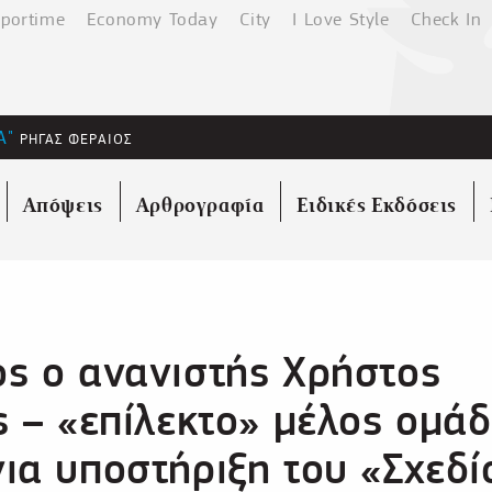
portime
Economy Today
City
I Love Style
Check In
Α"
ΡΗΓΑΣ ΦΕΡΑΙΟΣ
Απόψεις
Αρθρογραφία
Ειδικές Εκδόσεις
ς ο ανανιστής Χρήστος
ς – «επίλεκτο» μέλος ομά
ια υποστήριξη του «Σχεδί