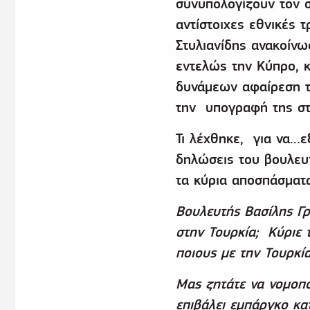
συνυπολογίζουν τον 
αντίστοιχες εθνικές 
Στυλιανίδης ανακοίν
εντελώς την Κύπρο, 
δυνάμεων αφαίρεση τ
την υπογραφή της σ
Τι λέχθηκε, για να…εξ
δηλώσεις του βουλευτ
τα κύρια αποσπάσματα
Βουλευτής Βασίλης Γρ
στην Τουρκία; Κύριε 
ποιους με την Τουρκία
Μας ζητάτε να νομοπ
επιβάλει εμπάργκο κ