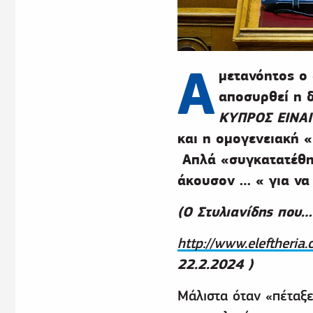
Α
μετανόητος ο 
αποσυρθεί η δ
ΚΥΠΡΟΣ ΕΙΝΑΙ
και η ομογενειακή 
Απλά «συγκατατέθηκ
άκουσον … « για να 
(Ο Στυλιανίδης που…
http://www.eleftheri
22.2.2024 )
Μάλιστα όταν «πέταξε