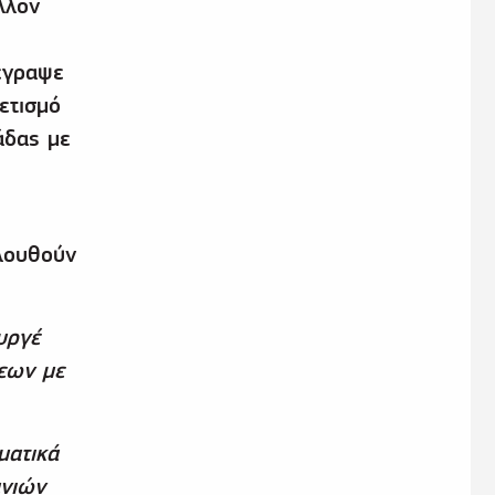
λλον
έγραψε
ετισμό
άδας με
ολουθούν
υργέ
σεων με
ματικά
ανιών