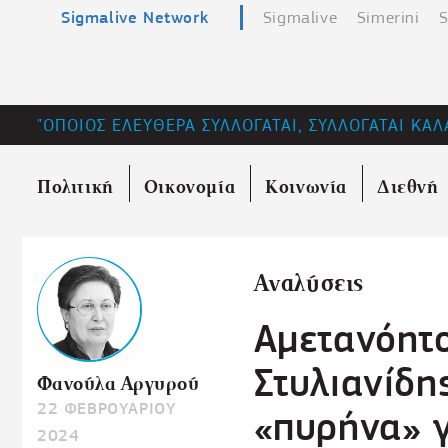
Sigmalive Network
Sigmalive
Simerini
S
"ΟΠΟΙΟΣ ΕΛΕΥΘΕΡΑ ΣΥΛΛΟΓΑΤΑΙ, ΣΥΛΛΟΓΑΤΑΙ ΚΑΛ
Πολιτική
Οικονομία
Κοινωνία
Διεθνή
Αναλύσεις
Αμετανόητο
Στυλιανίδη
Φανούλα Αργυρού
22 ΦΕΒΡΟΥΑΡΙΟΥ
«πυρήνα» γ
2024