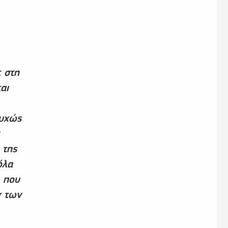
 στη
αι
τυχώς
 της
όλα
, που
ν των