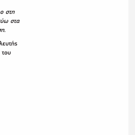
ο στη
εύω στα
η.
υλευτής
 του