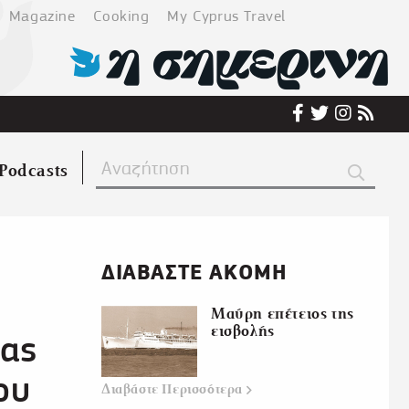
Magazine
Cooking
My Cyprus Travel
Podcasts
ΔΙΑΒΑΣΤΕ ΑΚΟΜΗ
Μαύρη επέτειος της
εισβολής
δας
ου
Διαβάστε
Περισσότερα