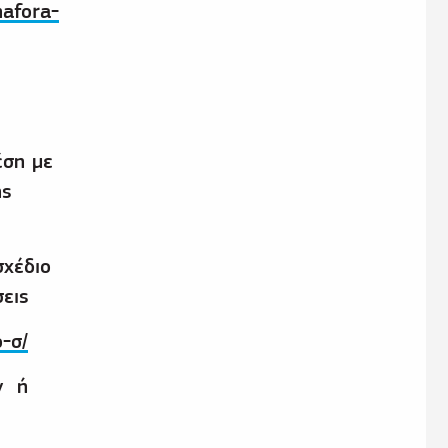
nafora-
έση με
ης
σχέδιο
σεις
-σ/
ν ή