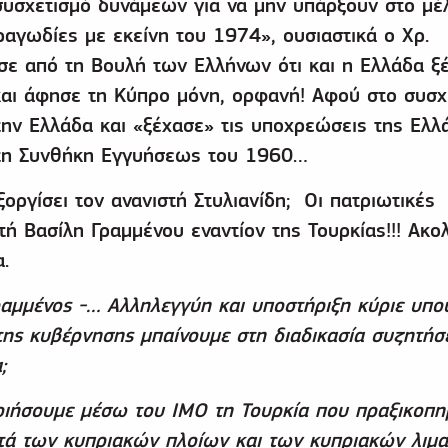
συσχετισμό δυνάμεων για να μην υπάρξουν στο μέ
τραγωδίες με εκείνη του 1974», ουσιαστικά ο Χρ.
ωσε από τη Βουλή των Ελλήνων ότι και η Ελλάδα ξ
και άφησε τη Κύπρο μόνη, ορφανή! Αφού στο συσχ
ην Ελλάδα και «ξέχασε» τις υποχρεώσεις της Ελλ
τη Συνθήκη Εγγυήσεως του 1960…
οργίσει τον ανανιστή Στυλιανίδη; Οι πατριωτικές
ή Βασίλη Γραμμένου εναντίον της Τουρκίας!!! Ακ
.
αμμένος -… Αλληλεγγύη και υποστήριξη κύριε υπο
της κυβέρνησης μπαίνουμε στη διαδικασία συζητή
;
οιήσουμε μέσω του ΙΜΟ τη Τουρκία που πραξικοπη
ατά των κυπριακών πλοίων και των κυπριακών λιμ