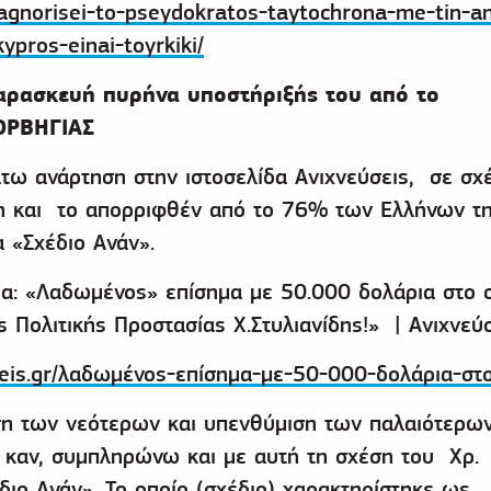
agnorisei-to-pseydokratos-taytochrona-me-tin-a
kypros-einai-toyrkiki/
αρασκευή πυρήνα υποστήριξής του από το
ΟΡΒΗΓΙΑΣ
τω ανάρτηση στην ιστοσελίδα Ανιχνεύσεις, σε σχ
δη και το απορριφθέν από το 76% των Ελλήνων τ
 «Σχέδιο Ανάν».
μα: «Λαδωμένος» επίσημα με 50.000 δολάρια στο 
 Πολιτικής Προστασίας Χ.Στυλιανίδης!» | Ανιχνεύ
eis.gr/λαδωμένος-επίσημα-με-50-000-δολάρια-στο
ση των νεότερων και υπενθύμιση των παλαιότερω
 καν, συμπληρώνω και με αυτή τη σχέση του Χρ.
έδιο Ανάν». Το οποίο (σχέδιο) χαρακτηρίστηκε ως