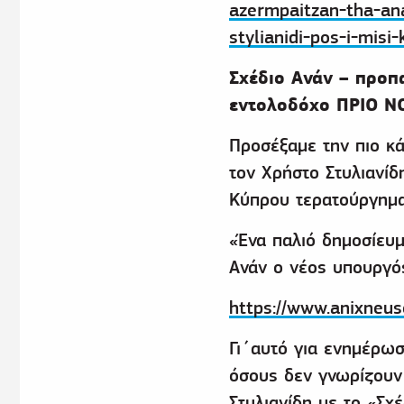
azermpaitzan-tha-an
stylianidi-pos-i-misi-
Σχέδιο Ανάν – προπ
εντολοδόχο ΠΡΙΟ Ν
Προσέξαμε την πιο κά
τον Χρήστο Στυλιανί
Κύπρου τερατούργημα
«Ένα παλιό δημοσίευ
Ανάν ο νέος υπουργός
https://www.anixneus
Γι΄αυτό για ενημέρω
όσους δεν γνωρίζουν
Στυλιανίδη με το «Σχ