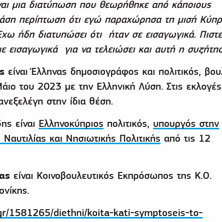
ίναι μια διατύπωση που θεωρήθηκε από κάποιους
πάση περίπτωση ότι εγώ παραχώρησα τη μισή Κύπρ
Έχω ήδη διατυπώσει ότι ήταν σε εισαγωγικά. Πιστ
με εισαγωγικά για να τελειώσει και αυτή η συζήτησ
ς
είναι Έλληνας δημοσιογράφος και πολιτικός, βο
ιο του 2023 με την Ελληνική Λύση. Στις εκλογές
ανεξελέγη στην ίδια θέση.
δ
ης είναι
Ελληνοκύπριος
πολιτικός,
υπουργός στην
Ναυτιλίας και Νησιωτικής Πολιτικής
από τις 12
ας
είναι Κοινοβουλευτικός Εκπρόσωπος της Κ.Ο.
ονίκης.
gr/1581265/diethni/koita-kati-symptoseis-to-