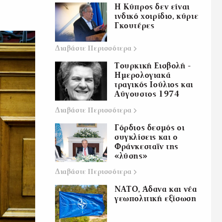
Η Κύπρος δεν είναι
ινδικό χοιρίδιο, κύριε
Γκουτέρες
Διαβάστε
Περισσότερα
Τουρκική Εισβολή -
Ημερολογιακά
τραγικός Ιούλιος και
Αύγουστος 1974
Διαβάστε
Περισσότερα
Γόρδιος δεσμός οι
συγκλίσεις και ο
Φράνκεσταϊν της
«λύσης»
Διαβάστε
Περισσότερα
ΝΑΤΟ, Άδανα και νέα
γεωπολιτική εξίσωση