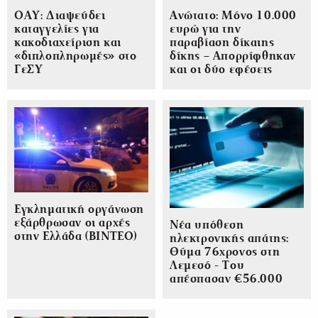
ΟΑΥ: Διαψεύδει
Ανώτατο: Μόνο 10.000
καταγγελίες για
ευρώ για την
κακοδιαχείριση και
παραβίαση δίκαιης
«διπλοπληρωμές» στο
δίκης – Απορρίφθηκαν
ΓεΣΥ
και οι δύο εφέσεις
Εγκληματική οργάνωση
εξάρθρωσαν οι αρχές
Νέα υπόθεση
στην Ελλάδα (ΒΙΝΤΕΟ)
ηλεκτρονικής απάτης:
Θύμα 76χρονος στη
Λεμεσό - Του
απέσπασαν €56.000