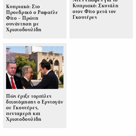
Νέες επαφές για το
Κυπριακό: Σκυτάλη
Κυπριακό: Στο
στον Φίτο μετά τον
Προεδρικό ο Ραφαέλε
Γκουτέρες
Φίτο – Πρώτη
συνάντηση με
Χριστοδουλίδη
Πώς έριξε τορπίλες
διχοτόμησης ο Ερντογάν
σε Γκουτέρες,
πενταμερή και
Χριστοδουλίδη