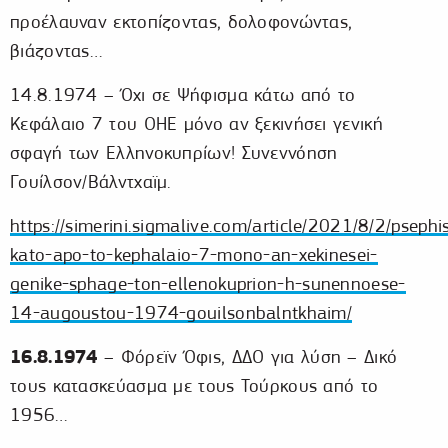
προέλαυναν εκτοπίζοντας, δολοφονώντας,
βιάζοντας…
14.8.1974 – Όχι σε Ψήφισμα κάτω από το
Κεφάλαιο 7 του ΟΗΕ μόνο αν ξεκινήσει γενική
σφαγή των Ελληνοκυπρίων! Συνεννόηση
Γουίλσον/Βάλντχαϊμ.
https://simerini.sigmalive.com/article/2021/8/2/pseph
kato-apo-to-kephalaio-7-mono-an-xekinesei-
genike-sphage-ton-ellenokuprion-h-sunennoese-
14-augoustou-1974-gouilsonbalntkhaim/
16.8.1974
– Φόρεϊν Όφις, ΔΔΟ για λύση – Δικό
τους κατασκεύασμα με τους Τούρκους από το
1956…