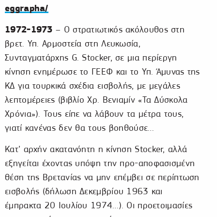
eggrapha/
1972-1973
– Ο στρατιωτικός ακόλουθος στη
βρετ. Υπ. Αρμοστεία στη Λευκωσία,
Συνταγματάρχης G. Stocker, σε μια περίεργη
κίνηση ενημέρωσε το ΓΕΕΦ και το Υπ. Άμυνας της
ΚΔ για τουρκικά σχέδια εισβολής, με μεγάλες
λεπτομέρειες (βιβλίο Χρ. Βενιαμίν «Τα Δύσκολα
Χρόνια»). Τους είπε να λάβουν τα μέτρα τους,
γιατί κανένας δεν θα τους βοηθούσε…
Κατ’ αρχήν ακατανόητη η κίνηση Stocker, αλλά
εξηγείται έχοντας υπόψη την προ-αποφασισμένη
θέση της Βρετανίας να μην επέμβει σε περίπτωση
εισβολής (δήλωση Δεκεμβρίου 1963 και
έμπρακτα 20 Ιουλίου 1974…). Οι προετοιμασίες