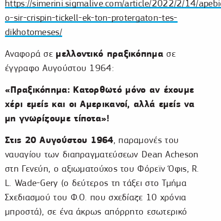
https://simerini.sigmalive.com/article/2022/2/14/apeb
o-sir-crispin-tickell-ek-ton-protergaton-tes-
dikhotomeses/
μελλοντικό πραξικόπημα
Αναφορά σε
σε
έγγραφο Αυγούστου 1964:
«Πραξικόπημα: Κατορθωτό μόνο αν έχουμε
χέρι εμείς και οι Αμερικανοί, αλλά εμείς να
μη
γνωρίζουμε τίποτα»!
Στις 20 Αυγούστου 1964
, παραμονές του
ναυαγίου των διαπραγματεύσεων Dean Acheson
στη Γενεύη, ο αξιωματούχος του Φόρεϊν Όφις, R.
L. Wade-Gery (ο δεύτερος τη τάξει στο Τμήμα
Σχεδιασμού του Φ.Ο. που σχεδίαζε 10 χρόνια
μπροστά), σε ένα άκρως απόρρητο εσωτερικό