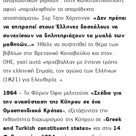
αναγνωστικών βιβλίων… στην Κωνσταντινούπολη,
αφού «παραλειφθούν τα απαράδεκτα
«Δεν πρέπει
αποσπάσματα». Σερ Τζον Χάρντινγκ:
να επιτραπεί στους Έλληνες δασκάλους να
συνεχίσουν να δηλητηριάζουν τα μυαλά των
μαθητών…»
. Ήθελε να συζητηθεί το θέμα των
βιβλίων στο Βρετανικό Κοινοβούλιο και στον…
ΟΗΕ, γιατί αυτά «προέβαλλαν με έντονο τρόπο
την ελληνική Σημαία, τον αγώνα των Ελλήνων
(1821) για Ελευθερία…».
1964
«Σχέδιο για
– Το Φόρεϊν Όφις μελετούσε
την ανασύσταση της Κύπρου σε ένα
Ομοσπονδιακό Κράτος
», εξετάζοντας την
Greek
πιθανότητα διαχωρισμού της Κύπρου σε «
and Turkish constituent
states»
14
και στις