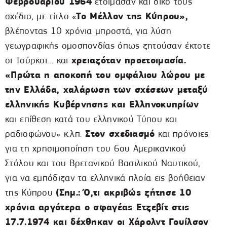
Φεβρουαρίου 1964
ετοίμασαν και δικό τους
Το Μέλλον της Κύπρου»,
σχέδιο, με τίτλο «
βλέποντας 10 χρόνια μπροστά, για λύση
γεωγραφικής ομοσπονδίας όπως ζητούσαν έκτοτε
χρειαζόταν προετοιμασία.
οι Τούρκοι… και
«Πρώτα η αποκοπή του ομφάλιου λώρου με
την Ελλάδα, χαλάρωση των σχέσεων μεταξύ
ελληνικής Κυβέρνησης και Ελληνοκυπρίων
και επίθεση κατά του ελληνικού Τύπου και
Στον σχεδιασμό
ραδιοφώνου» κ.λπ.
και πρόνοιες
για τη χρησιμοποίηση του 6ου Αμερικανικού
Στόλου και του Βρετανικού Βασιλικού Ναυτικού,
για να εμπόδιζαν τα ελληνικά πλοία εις βοήθειαν
(Σημ.: Ό,τι ακριβώς ζήτησε 10
της Κύπρου
χρόνια αργότερα ο σφαγέας Ετζεβίτ στις
17.7.1974 και δέχθηκαν οι Χάρολντ Γουίλσον