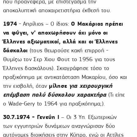
που προανέφερα, με επιστέγασμα την
αποκαλυπτική αποχαιρετιστήρια έκθεσή του.
1974
Ο Μακάριος πρέπει
- Απρίλιος – Ο ίδιος:
να φύγει, ν’ αποχωρήσουν όχι μόνο οι
Έλληνες αξιωματικοί, αλλά και οι Έλληνες
δάσκαλοι
(τους θεωρούσε κακή επιρροή -
Θυμίζω τον Σερ Χιου Φουτ το 1956 για τους
Έλληνες δασκάλους). Σκιαγράφησε τόσο το
πραξικόπημα με αντικατάσταση Μακαρίου, όσο και
μίλησε
για χειρουργική
την εισβολή, όταν
επέμβαση πολύ δύσκολου χαρακτήρα
(Τι είπε
ο Wade-Gery to 1964 για πραξικόπημα;).
30.7.1974 - Γενεύη Ι
– Οι 3 Υπ. Εξωτερικών
των εγγυητριών δυνάμεων αναγνώρισαν δύο
αυτόνομες διοικήσεις στην Κύπρο, ενώ οι Αττίλες