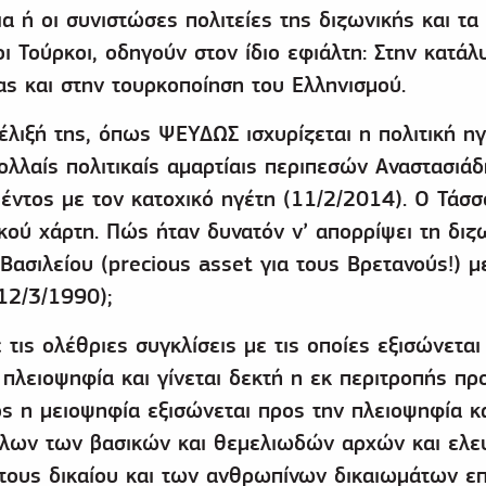
α ή οι συνιστώσες πολιτείες της διζωνικής και τα
οι Τούρκοι, οδηγούν στον ίδιο εφιάλτη: Στην κατάλ
ς και στην τουρκοποίηση του Ελληνισμού.
λιξή της, όπως ΨΕΥΔΩΣ ισχυρίζεται η πολιτική ηγε
ολλαίς πολιτικαίς αμαρτίαις περιπεσών Αναστασιάδ
έντος με τον κατοχικό ηγέτη (11/2/2014). Ο Τάσσ
κού χάρτη. Πώς ήταν δυνατόν ν’ απορρίψει τη διζ
Βασιλείου (precious asset για τους Βρετανούς!) μ
12/3/1990);
τις ολέθριες συγκλίσεις με τις οποίες εξισώνεται 
 πλειοψηφία και γίνεται δεκτή η εκ περιτροπής προ
ς η μειοψηφία εξισώνεται προς την πλειοψηφία κ
όλων των βασικών και θεμελιωδών αρχών και ελε
τους δικαίου και των ανθρωπίνων δικαιωμάτων επ