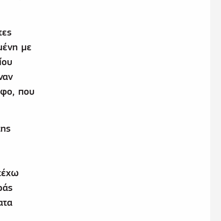
τες
μένη με
ίου
ναν
αφο, που
της
τέχω
ράς
ατα