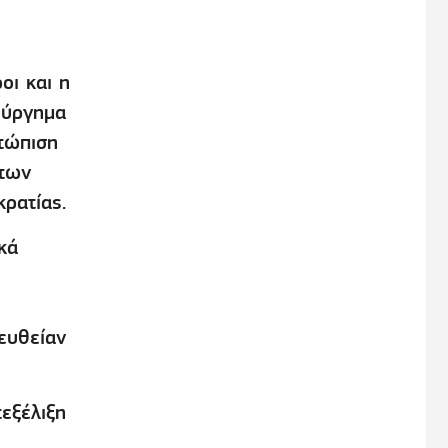
οι και η
ούργημα
ετώπιση
 των
ρατίας.
κά
τευθείαν
τεξέλιξη