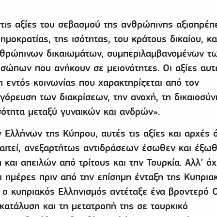
τις αξίες του σεβασμού της ανθρώπινης αξιοπρέπε
δημοκρατίας, της ισότητας, του κράτους δικαίου, κ
νθρώπινων δικαιωμάτων, συμπεριλαμβανομένων τ
ώπων που ανήκουν σε μειονότητες. Οι αξίες αυτέ
η εντός κοινωνίας που χαρακτηρίζεται από τον
γόρευση των διακρίσεων, την ανοχή, τη δικαιοσύν
σότητα μεταξύ γυναικών και ανδρών».
ν Ελλήνων της Κύπρου, αυτές τις αξίες και αρχές 
απαιτεί, ανεξαρτήτως αντιδράσεων έσωθεν και έξωθ
και απειλών από τρίτους και την Τουρκία. Αλλ’ όχι
ι ημέρες πριν από την επίσημη ένταξη της Κυπρια
 ο κυπριακός Ελληνισμός αντέταξε ένα βροντερό Ο
κατάλυση και τη μετατροπή της σε τουρκικό