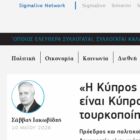
Sigmalive Network
Sigmalive
Simerini
S
"ΟΠΟΙΟΣ ΕΛΕΥΘΕΡΑ ΣΥΛΛΟΓΑΤΑΙ, ΣΥΛΛΟΓΑΤΑΙ ΚΑΛ
Πολιτική
Οικονομία
Κοινωνία
Διεθνή
«Η Κύπρος
είναι Κύπρ
τουρκοποίη
Σάββας Ιακωβίδης
10 ΜΑΪΟΥ 2026
Πρόεδρος και πολιτικοί