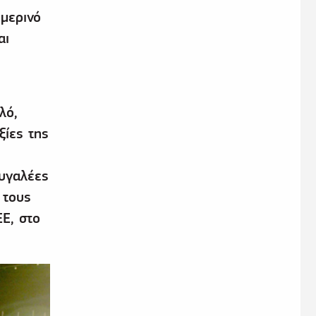
ημερινό
αι
λό,
ξίες της
αυγαλέες
 τους
ΕΕ, στο