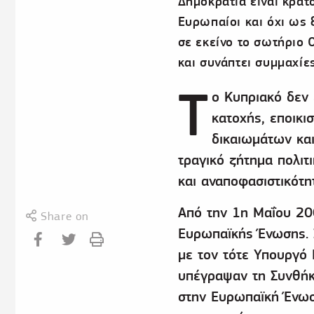
Δημοκρατία είναι κράτ
Ευρωπαίοι και όχι ως 
σε εκείνο το σωτήριο
και συνάπτει συμμαχίε
Τ
ο Κυπριακό δεν 
κατοχής, εποικ
δικαιωμάτων και
τραγικό ζήτημα πολιτ
και αναποφασιστικότη
Από την 1η Μαΐου 200
Share on
Ευρωπαϊκής Ένωσης. 
με τον τότε Υπουργό 
υπέγραψαν τη Συνθήκ
στην Ευρωπαϊκή Ένωσ