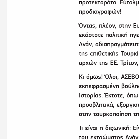
προτεκτοράτο. Εύτολ
προδιαγραφών!
Όντας, πλέον, στην Ε
εκάστοτε πολιτική ηγ
Ανάν, αδιαπραγμάτευτ
της επιθετικής Τουρκ
αρχών της ΕΕ. Τρίτον
Κι όμως! Όλοι, ΑΣΕΒΟ
εκπεφρασμένη βούλησ
Ιστορίας. Έκτοτε, όπ
προσβλητικά, εξοργισ
στην τουρκοποίηση τ
Τι είναι η διζωνική;
του εκτρώματος Ανάν