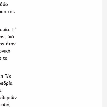
 δύο
υση της
σία. Γι’
ης, διά
ος ήταν
ωνική
ε το
η Τ/κ
εδρία.
αι
υθεριών
ειδή,