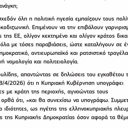
ανάγκη;
χεδόν όλη η πολιτική ηγεσία εμπαίζουν τους πολί
κοδιζωνική. Επιμένουν να την επιβάλουν γαρνιρισ
ς της ΕΕ, ολίγον κεκτημένο και ολίγον κράτος δικα
όλα με τόσες παραβιάσεις, ώστε καταλήγουν σε έ
δημοκρατικό, αντιευρωπαϊκό και ρατσιστικό τραγέλ
ή νομολογία και πολιτειολογία.
υλίδης, απαντώντας σε δηλώσεις του εγκαθέτου 
28/4/2026) ότι η Κυπριακή Κυβέρνηση υπογράφει
ες με κράτη της περιοχής, αγνοώντας τους
 ορθά ότι, «και θα συνεχίσω να υπογράφω. Συμμε
υο ιδιότητες, ως ηγέτης της ελληνοκυπριακής πλευ
ς της Κυπριακής Δημοκρατίας όσον αφορά τα θέμ