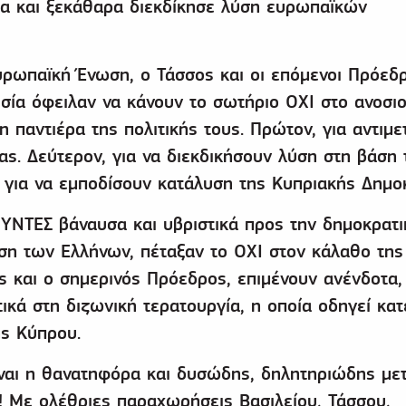
μα και ξεκάθαρα διεκδίκησε λύση ευρωπαϊκών
υρωπαϊκή Ένωση, ο Τάσσος και οι επόμενοι Πρόεδρ
εσία όφειλαν να κάνουν το σωτήριο ΟΧΙ στο ανοσι
η παντιέρα της πολιτικής τους. Πρώτον, για αντιμ
ίας. Δεύτερον, για να διεκδικήσουν λύση στη βάση
, για να εμποδίσουν κατάλυση της Κυπριακής Δημοκ
ΥΝΤΕΣ βάναυσα και υβριστικά προς την δημοκρατι
η των Ελλήνων, πέταξαν το ΟΧΙ στον κάλαθο της
ως και ο σημερινός Πρόεδρος, επιμένουν ανένδοτα,
τικά στη διζωνική τερατουργία, η οποία οδηγεί κα
ης Κύπρου.
 Είναι η θανατηφόρα και δυσώδης, δηλητηριώδης με
! Με ολέθριες παραχωρήσεις Βασιλείου, Τάσσου,