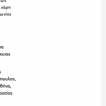
 ως
, χάρη
φωνίες
να
κειας
ς
πουλος,
Αθήνα,
ρατίας