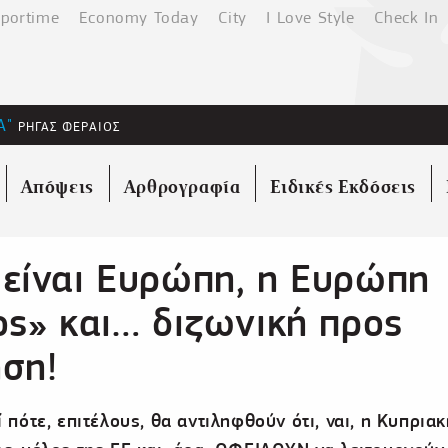
portime
Economy Today
City
I Love Style
Check In
Α"
ΡΗΓΑΣ ΦΕΡΑΙΟΣ
Απόψεις
Αρθρογραφία
Ειδικές Εκδόσεις
 είναι Ευρώπη, η Ευρώπη
ος» και… διζωνική προς
ση!
 πότε, επιτέλους, θα αντιληφθούν ότι, ναι, η Κυπριακ