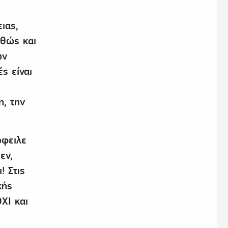
ιας,
αθώς και
ων
ς είναι
η, την
όφειλε
εν,
! Στις
κής
ΧΙ και