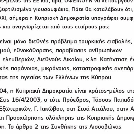
ος-μέλος της ΕΕ και, άρα, ΟΦΕΙΛΟΥΝ να λειτουργούν
ξεφτιλισμένα γιουσουφάκια; Πότε θα καταλάβουν ότι
 ΟΧΙ, σήμερα η Κυπριακή Δημοκρατία υπογράφει συμ
ς και αναγνωρίζεται από τους εταίρους μας;
είναι μόνο διεθνές πρόβλημα τουρκικής εισβολής,
ισμού, εθνοκάθαρσης, παραβίασης ανθρωπίνων
 ελευθεριών, Διεθνούς Δικαίου, κ.λπ. Κατήντησε έ
ικής παράνοιας, μικρόνοιας, καταστροφικής ανεπάρ
τας της ηγεσίας των Ελλήνων της Κύπρου.
4, η Κυπριακή Δημοκρατία είναι κράτος-μέλος τη
Στις 16/4/2003, ο τότε Πρόεδρος, Τάσσος Παπαδό
Εξωτερικών, Γ. Ιακώβου, στη Στοά Αττάλου, στην 
η Προσχώρησης ολόκληρης της Κυπριακής Δημοκ
η. Το άρθρο 2 της Συνθήκης της Λισσαβώνας