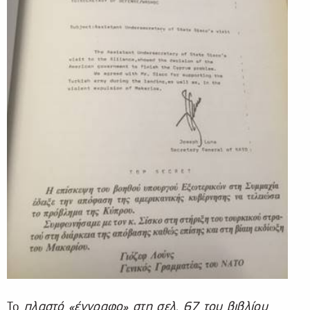
Το
πλαστό «έγγραφο» στη σελ. 67 του βιβλίου