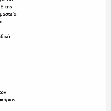
Ξ της
μοστεία.
οι
ιδική
τον
ακάριος