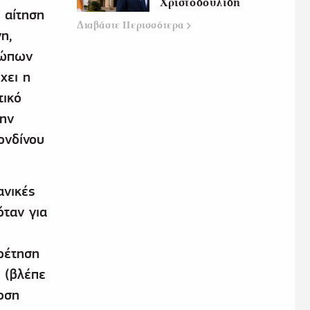
Χριστοδουλίδη
 αίτηση
Διαβάστε
Περισσότερα
η,
σώπων
χει η
τικό
την
ονδίνου
ανικές
όταν για
ρέτηση
 (βλέπε
οση