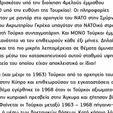
βρισκόταν υπό την διοίκηση 4μελούς έμμισθου
 υπό την ευθύνη της Τουρκίας!. Οι πληροφορίες
νταν με ραντάρ στο αρχηγείο του ΝΑΤΟ στην Σμύρ
ου Ακρωτηρίου Γκρέκο υπαγόταν στο ΝΑΤΟικό στρ
κητή Τούρκο συνταγματάρχη. Και ΜΟΝΟ Τούρκοι έμμ
κανότητα να τον επιθεωρούν κάθε έξι μήνες. Δηλαδ
και της πιο μικρής λεπτομέρειας σε θέματα άμυνα
ας μέσω του κατασκοπευτικού αυτού σταθμού υψ
εία του οποίου είχαν αποκλειστικά οι ίδιοι!
 (και μέχρι το 1963) Τούρκοι από το αρχηγείο το
στην Κύπρο και επιθεωρούσαν τις εγκαταστάσεις 
θέμα εγέρθηκε το 1968 όταν οι Τούρκοι αξιωματο
ην κυπριακή πρεσβεία στην Άγκυρα και ζήτησαν βί
Φαίνεται οι Τούρκοι μεταξύ 1963 – 1968 πήγαινο-
 ή μέσω των βρετανικών βάσεων. Κατά κάποιο λό