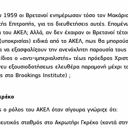
υ 1959 οι Βρετανοί ενημέρωσαν τόσο τον Μακάρι
τής Επιτροπής, για τις διευθετήσεις αυτές. Επομέ
κά του ΑΚΕΛ; Αλλά, αν δεν έχαιραν οι Βρετανοί τέτο
(υποκρισίας) ειδικά από το ΑΚΕΛ, πως θα μπορού
α να εξασφαλίζουν την ανενόχλητη παρουσία τους
 ίδιος ο «αντι-ιμπεριαλιστής» τέως πρόεδρος Χρισ
νευ εξουσιοδοτήσεως ελευθέρα παραμονή μέχρι τ
 στο Brookings Institute) ;
κρέκο
ς ο ρόλος του ΑΚΕΛ όταν σίγουρα γνώριζε ότι:
ευτικός σταθμός στο Ακρωτήρι Γκρέκο (κοντά στη