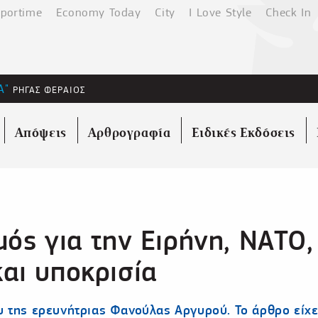
portime
Economy Today
City
I Love Style
Check In
Α"
ΡΗΓΑΣ ΦΕΡΑΙΟΣ
Απόψεις
Αρθρογραφία
Ειδικές Εκδόσεις
μός για την Ειρήνη, ΝΑΤΟ,
αι υποκρισία
 της ερευνήτριας Φανούλας Αργυρού. Το άρθρο είχ