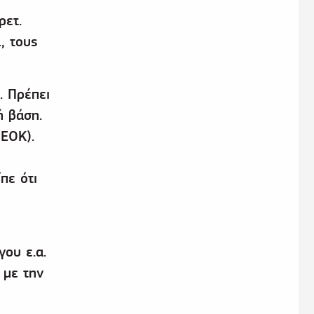
ρετ.
, τους
. Πρέπει
ή βάση.
(ΕΟΚ).
πε ότι
ου ε.α.
 με την