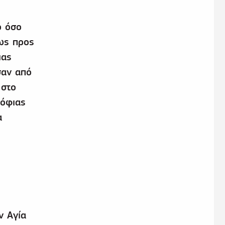
ο όσο
νως προς
ιας
σαν από
 στο
τόφιας
α
ν Αγία