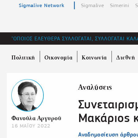
Sigmalive Network
Sigmalive
Simerini
S
"ΟΠΟΙΟΣ ΕΛΕΥΘΕΡΑ ΣΥΛΛΟΓΑΤΑΙ, ΣΥΛΛΟΓΑΤΑΙ ΚΑΛ
Πολιτική
Οικονομία
Κοινωνία
Διεθνή
Αναλύσεις
Συνεταιρισ
Μακάριος κ
Φανούλα Αργυρού
16 ΜΑΪΟΥ 2022
Αναδημοσίευση άρθρου