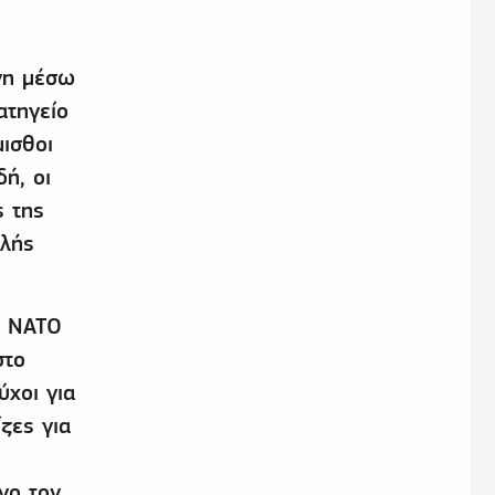
νη μέσω
ατηγείο
ισθοι
ή, οι
ς της
ηλής
υ ΝΑΤΟ
στο
ύχοι για
ζες για
γο τον