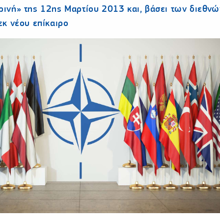
ρινή» της 12ης Μαρτίου 2013 και, βάσει των διεθνώ
εκ νέου επίκαιρο