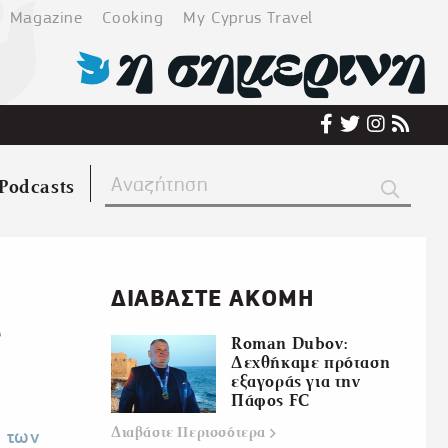
Magazine
Cooking
My Cyprus Travel
Podcasts
ΔΙΑΒΑΣΤΕ ΑΚΟΜΗ
r
Roman Dubov:
Δεχθήκαμε πρόταση
εξαγοράς για την
Πάφος FC
Διαβάστε
Περισσότερα
ύ των