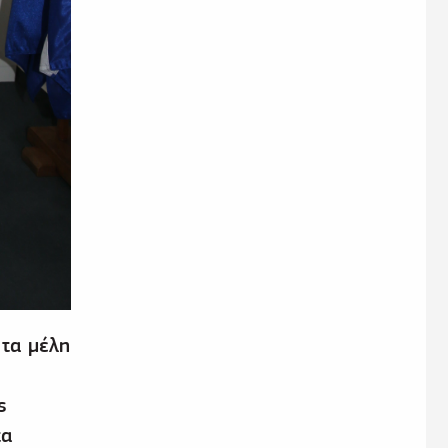
 τα μέλη
ς
τα