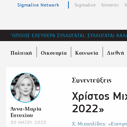
Sigmalive Network
Sigmalive
Simerini
S
"ΟΠΟΙΟΣ ΕΛΕΥΘΕΡΑ ΣΥΛΛΟΓΑΤΑΙ, ΣΥΛΛΟΓΑΤΑΙ ΚΑΛ
Πολιτική
Οικονομία
Κοινωνία
Διεθνή
Συνεντεύξεις
Χρίστος Μι
2022»
Άννα-Μαρία
Ευτυχίου
30 ΜΑΪΟΥ 2023
Χ. Μιχαηλίδης: «Ειση