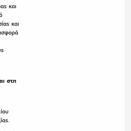
ας και
ό
ίας και
εισφορά
υς
αι στη
ίου
ίας.