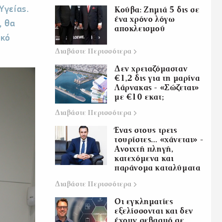
Υγείας.
Κούβα: Ζημιά 5 δις σε
ένα χρόνο λόγω
, θα
αποκλεισμού
ικό
Διαβάστε
Περισσότερα
Δεν χρειαζόμασταν
€1,2 δις για τη μαρίνα
Λάρνακας - «Σώζεται»
με €10 εκατ;
Διαβάστε
Περισσότερα
Ένας στους τρεις
τουρίστες… «χάνεται» -
Ανοιχτή πληγή,
κατεχόμενα και
παράνομα καταλύματα
Διαβάστε
Περισσότερα
Οι εγκληματίες
εξελίσσονται και δεν
έχουν σεβασμό σε