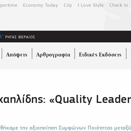
portime
Economy Today
City
I Love Style
Check In
Α"
ΡΗΓΑΣ ΦΕΡΑΙΟΣ
Απόψεις
Αρθρογραφία
Ειδικές Εκδόσεις
χαηλίδης: «Quality Leade
γηθήκαμε την αξιοποίηση Συμφώνων Ποιότητας μεταξ