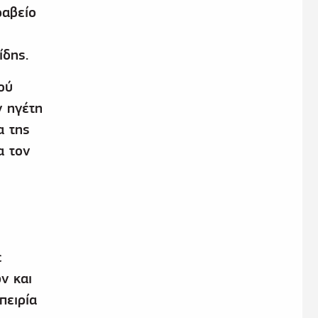
ραβείο
ίδης.
ού
ν ηγέτη
α της
α τον
ε
ν και
πειρία