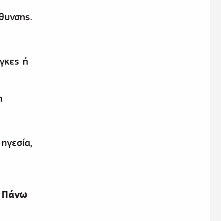
θυνσης.
άγκες ή
η
ηγεσία,
. Πάνω