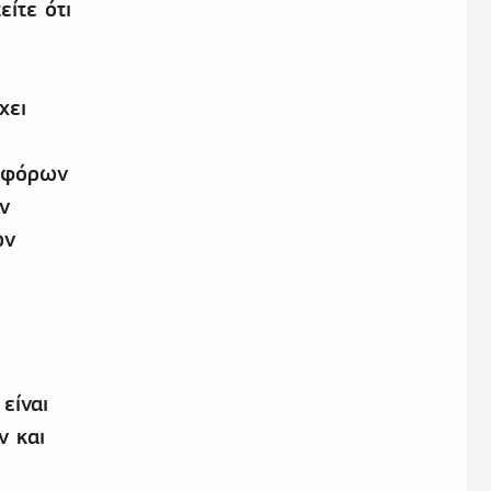
ίτε ότι
χει
ιαφόρων
ν
ων
είναι
ν και