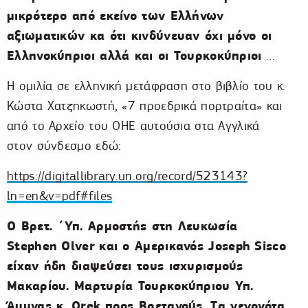
μικρότερο από εκείνο των Ελλήνων
αξιωματικών κα ότι κινδύνευαν όχι μόνο οι
Ελληνοκύπριοι αλλά και οι Τουρκοκύπριοι
…
Η ομιλία σε ελληνική μετάφραση στο βιβλίο του κ.
Κώστα Χατζηκωστή, «7 προεδρικά πορτραίτα» και
από το Αρχείο του ΟΗΕ αυτούσια στα Αγγλικά
στον σύνδεσμο εδώ:
https://digitallibrary.un.org/record/523143?
ln=en&v=pdf#files
Ο Βρετ. ΄Υπ. Αρμοστής στη Λευκωσία
Stephen
Olver
και ο Αμερικανός Joseph
Sisco
είχαν ήδη διαψεύσει τους ισχυρισμούς
Μακαρίου. Μαρτυρία Τουρκοκύπριου Υπ.
Άμυνας κ. Orek
προς Βρετανούς. Tα γεγονότα