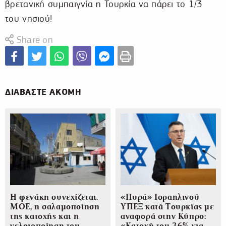
βρετανική συμπαιγνία η Τουρκία να πάρει το 1/3
του νησιού!
Share on
ΔΙΑΒΑΣΤΕ ΑΚΟΜΗ
Η φενάκη συνεχίζεται.
«Πυρά» Ισραηλινού
ΜΟΕ, η σαλαμοποίηση
ΥΠΕΞ κατά Τουρκίας με
της κατοχής και η
αναφορά στην Κύπρο:
γελοιοποίηση του
«Κατοχή του 36% για