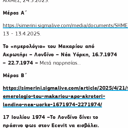
ΑΙΧΜΕΣ, 24.3.2025.
Μέρος Α΄
https://simerini.sigmalive.com/media/documents/S
13 - 13.4.2025.
Το «ημερολόγιο» του Μακαρίου από
Ακρωτήρι – Λονδίνο – Νέα Υόρκη,
16.7.1974
– 22.7.1974 –
Μετά παρρησίας…
Μέρος Β΄
https://simerini.sigmalive.com/article/2025/4/21/
emerologio-tou-makariou-apo-akroteri-
londino-nea-uorke-1671974-2271974/
17 Ιουλίου 1974 –Το Λονδίνο δίνει το
πράσινο φως στον
Ecevit
να εισβάλει.