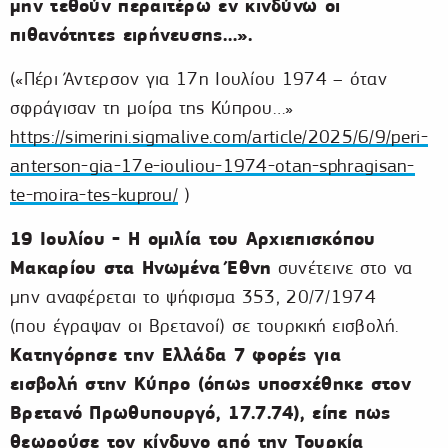
μην τεθούν περαιτέρω εν κινδύνω οι
πιθανότητες ειρήνευσης…».
(«Πέρι Άντερσον για 17η Ιουλίου 1974 – όταν
σφράγισαν τη μοίρα της Κύπρου…»
https://simerini.sigmalive.com/article/2025/6/9/peri-
anterson-gia-17e-iouliou-1974-otan-sphragisan-
te-moira-tes-kuprou/
)
19 Ιουλίου - Η ομιλία του Αρχιεπισκόπου
Μακαρίου στα Ηνωμένα Έθνη
συνέτεινε στο να
μην αναφέρεται το ψήφισμα 353, 20/7/1974
(που έγραψαν οι Βρετανοί) σε τουρκική εισβολή.
Κατηγόρησε την Ελλάδα 7 φορές για
εισβολή στην Κύπρο (όπως υποσχέθηκε στον
Βρετανό Πρωθυπουργό, 17.7.74), είπε πως
θεωρούσε τον κίνδυνο από την Τουρκία