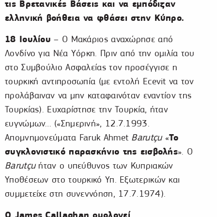
τις Βρετανικές Βάσεις και να εμπόδιζαν
ελληνική βοήθεια να φθάσει στην Κύπρο.
18 Ιουλίου
– O Μακάριος αναχώρησε από
Λονδίνο για Νέα Υόρκη. Πριν από την ομιλία του
στο Συμβούλιο Ασφαλείας τον προσέγγισε η
τουρκική αντιπροσωπία (με εντολή Ecevit να τον
προλάβαιναν να μην καταφαινόταν εναντίον της
Τουρκίας). Ευχαρίστησε την Τουρκία, ήταν
ευγνώμων… («Σημερινή», 12.7.1993.
Το
Απομνημονεύματα Faruk Ahmet
Barutçu
«
συγκλονιστικό παρασκήνιο της εισβολής
». Ο
Barutçu
ήταν ο υπεύθυνος των Κυπριακών
Υποθέσεων στο τουρκικό Υπ. Εξωτερικών και
συμμετείχε στη συνεννόηση, 17.7.1974).
Ο James
Callaghan ομολογεί