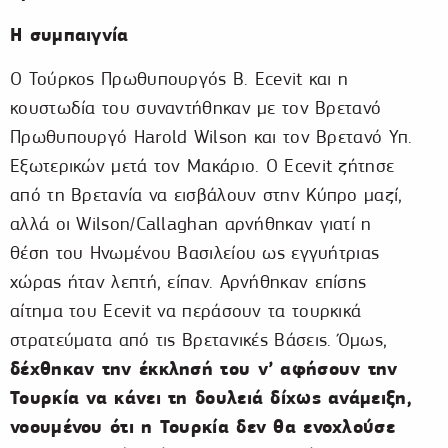
Η συμπαιγνία
Ο Τούρκος Πρωθυπουργός B. Ecevit και η
κουστωδία του συναντήθηκαν με τον Βρετανό
Πρωθυπουργό Harold Wilson και τον Βρετανό Υπ.
Εξωτερικών μετά τον Μακάριο. Ο Ecevit ζήτησε
από τη Βρετανία να εισβάλουν στην Κύπρο μαζί,
αλλά οι Wilson/Callaghan αρνήθηκαν γιατί η
θέση του Ηνωμένου Βασιλείου ως εγγυήτριας
χώρας ήταν λεπτή, είπαν. Αρνήθηκαν επίσης
αίτημα του Ecevit να περάσουν τα τουρκικά
στρατεύματα από τις Βρετανικές Βάσεις. Όμως,
δέχθηκαν την έκκλησή του ν’ αφήσουν την
Τουρκία να κάνει τη δουλειά δίχως ανάμειξη,
νοουμένου ότι η Τουρκία δεν θα ενοχλούσε