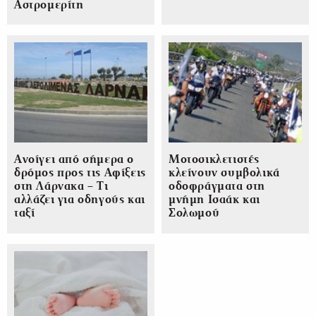
Αστρομερίτη
Ανοίγει από σήμερα ο
Μοτοσικλετιστές
δρόμος προς τις Αφίξεις
κλείνουν συμβολικά
στη Λάρνακα – Τι
οδοφράγματα στη
αλλάζει για οδηγούς και
μνήμη Ισαάκ και
ταξί
Σολωμού