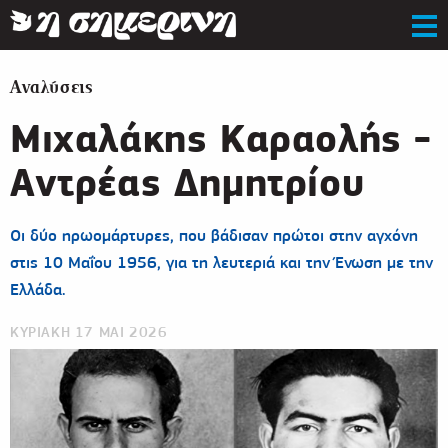
Αναλύσεις
Μιχαλάκης Καραολής -
Αντρέας Δημητρίου
Οι δύο ηρωομάρτυρες, που βάδισαν πρώτοι στην αγχόνη
στις 10 Μαΐου 1956, για τη λευτεριά και την Ένωση με την
Ελλάδα.
ΚΥΡΙΑΚΗ 17 ΜΑΙ 2026