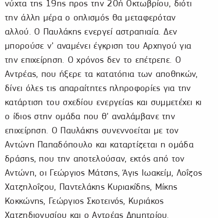
νύχτα της 19ης προς την 20ή Οκτωβρίου, διότι
την άλλη μέρα ο οπλισμός θα μεταφερόταν
αλλού. Ο Παυλάκης ενεργεί αστραπιαία. Δεν
μπορούσε ν’ αναμένει έγκριση του Αρχηγού για
την επιχείρηση. Ο χρόνος δεν το επέτρεπε. Ο
Αντρέας, που ήξερε τα κατατόπια των αποθηκών,
δίνει όλες τις απαραίτητες πληροφορίες για την
κατάρτιση του σχεδίου ενεργείας και συμμετέχει κι
ο ίδιος στην ομάδα που θ’ αναλάμβανε την
επιχείρηση. Ο Παυλάκης συνεννοείται με τον
Αντώνη Παπαδόπουλο και καταρτίζεται η ομάδα
δράσης, που την αποτελούσαν, εκτός από τον
Αντώνη, οι Γεώργιος Μάτσης, Άγις Ιωακείμ, Λοΐζος
Χατζηλοΐζου, Παντελάκης Κυριακίδης, Μίκης
Κοκκώνης, Γεώργιος Σκοτεινός, Κυριάκος
Χατζηδιονυσίου και ο Αντρέας Δημητρίου.