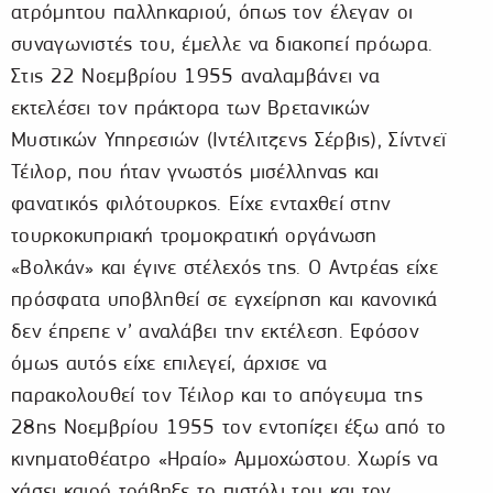
ατρόμητου παλληκαριού, όπως τον έλεγαν οι
συναγωνιστές του, έμελλε να διακοπεί πρόωρα.
Στις 22 Νοεμβρίου 1955 αναλαμβάνει να
εκτελέσει τον πράκτορα των Βρετανικών
Μυστικών Υπηρεσιών (Ιντέλιτζενς Σέρβις), Σίντνεϊ
Τέιλορ, που ήταν γνωστός μισέλληνας και
φανατικός φιλότουρκος. Είχε ενταχθεί στην
τουρκοκυπριακή τρομοκρατική οργάνωση
«Βολκάν» και έγινε στέλεχός της. Ο Αντρέας είχε
πρόσφατα υποβληθεί σε εγχείρηση και κανονικά
δεν έπρεπε ν’ αναλάβει την εκτέλεση. Εφόσον
όμως αυτός είχε επιλεγεί, άρχισε να
παρακολουθεί τον Τέιλορ και το απόγευμα της
28ης Νοεμβρίου 1955 τον εντοπίζει έξω από το
κινηματοθέατρο «Ηραίο» Αμμοχώστου. Χωρίς να
χάσει καιρό τράβηξε το πιστόλι του και τον