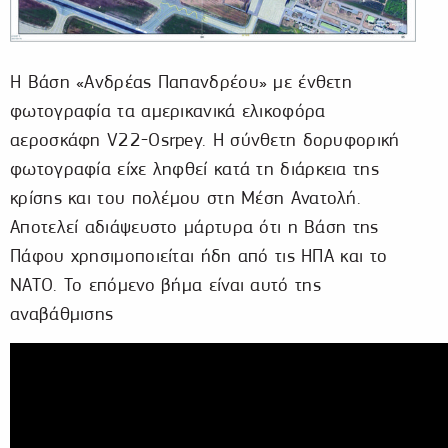
Η Βάση «Ανδρέας Παπανδρέου» µε ένθετη
φωτογραφία τα αµερικανικά ελικοφόρα
αεροσκάφη V22-Osrpey. Η σύνθετη δορυφορική
φωτογραφία είχε ληφθεί κατά τη διάρκεια της
κρίσης και του πολέµου στη Μέση Ανατολή.
Αποτελεί αδιάψευστο µάρτυρα ότι η Βάση της
Πάφου χρησιµοποιείται ήδη από τις ΗΠΑ και το
ΝΑΤΟ. Το επόµενο βήµα είναι αυτό της
αναβάθµισης