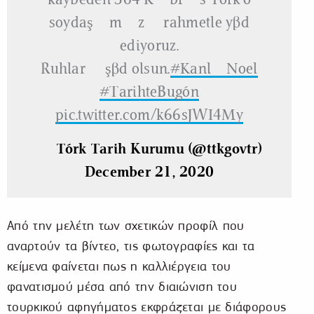
soydaşımızı rahmetle yâd
ediyoruz.
Ruhları şâd olsun.
#KanlıNoel
#TarihteBugün
pic.twitter.com/k66sJWI4My
— Türk Tarih Kurumu (@ttkgovtr)
December 21, 2020
Από την μελέτη των σχετικών προφίλ που
αναρτούν τα βίντεο, τις φωτογραφίες και τα
κείμενα φαίνεται πως η καλλιέργεια του
φανατισμού μέσα από την διαιώνιση του
τουρκικού αφηγήματος εκφράζεται με διάφορους