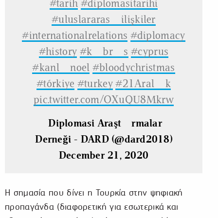
#tarih
#diplomasitarihi
#uluslararasıilişkiler
#internationalrelations
#diplomacy
#history
#kıbrıs
#cyprus
#kanlınoel
#bloodychristmas
#türkiye
#turkey
#21Aralık
pic.twitter.com/OXuQU8Mkrw
— Diplomasi Araştırmaları
Derneği - DARD (@dard2018)
December 21, 2020
Η σημασία που δίνει η Τουρκία στην ψηφιακή
προπαγάνδα (διαφορετική για εσωτερικά και