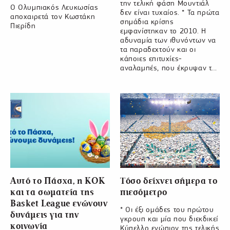
την τελική φάση Μουντιάλ
Ο Ολυμπιακός Λευκωσίας
δεν είναι τυχαίος. * Τα πρώτα
αποχαιρετά τον Κωστάκη
σημάδια κρίσης
Πιερίδη
εμφανίστηκαν το 2010. Η
αδυναμία των ιθυνόντων να
τα παραδεχτούν και οι
κάποιες επιτυχίες-
αναλαμπές, που έκρυψαν τ…
Αυτό το Πάσχα, η ΚΟΚ
Τόσο δείχνει σήμερα το
και τα σωματεία της
πιεσόμετρο
Basket League ενώνουν
* Οι έξι ομάδες του πρώτου
δυνάμεις για την
γκρουπ και μία που διεκδικεί
κοινωνία
Κύπελλο ενώπιον της τελικής