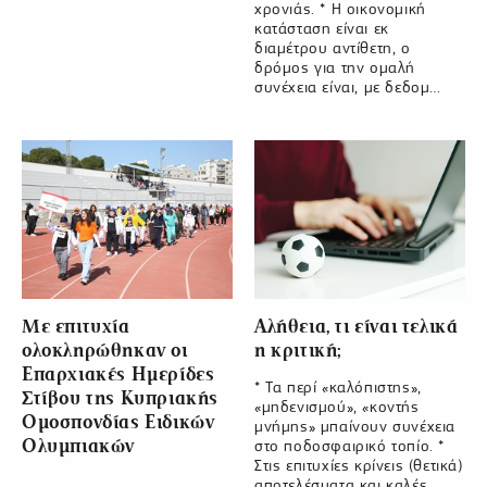
χρονιάς. * Η οικονομική
κατάσταση είναι εκ
διαμέτρου αντίθετη, ο
δρόμος για την ομαλή
συνέχεια είναι, με δεδομ…
Με επιτυχία
Αλήθεια, τι είναι τελικά
ολοκληρώθηκαν οι
η κριτική;
Επαρχιακές Ημερίδες
* Τα περί «καλόπιστης»,
Στίβου της Κυπριακής
«μηδενισμού», «κοντής
Ομοσπονδίας Ειδικών
μνήμης» μπαίνουν συνέχεια
Ολυμπιακών
στο ποδοσφαιρικό τοπίο. *
Στις επιτυχίες κρίνεις (θετικά)
αποτελέσματα και καλές