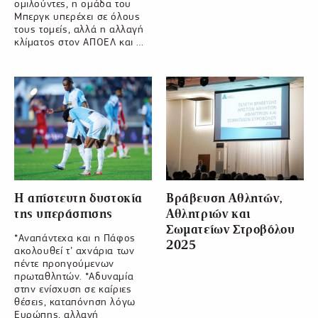
ομιλούντες, η ομάδα του
Μπεργκ υπερέχει σε όλους
τους τομείς, αλλά η αλλαγή
κλίματος στον ΑΠΟΕΛ και …
Η απίστευτη δυστοκία
Βράβευση Αθλητών,
της υπεράσπισης
Αθλητριών και
Σωματείων Στροβόλου
*Αναπάντεχα και η Πάφος
2025
ακολουθεί τ’ αχνάρια των
πέντε προηγούμενων
πρωταθλητών. *Αδυναμία
στην ενίσχυση σε καίριες
θέσεις, καταπόνηση λόγω
Ευρώπης, αλλαγή