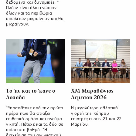
δεδομένα και δυναμικές. *
Πλέον είναι όλοι ενώπιον
όλων και τα περιθώρια
απωλειών μικραίνουν και θα
μικραίνουν.
Το ’πε και το ’κανε ο
XM Μαραθώνιος
Λοσάδα
Λεμεσού 2026
*Υποσχέθηκε από την πρώτη
Η μεγαλύτερη αθλητική
ημέρα πως θα φτιάξει
γιορτή της Κύπρου
επιθετική ομάδα και πνεύμα
επιστρέφει στις 21 και 22
νικητή. Πέτυχε και τα δύο σε
Μαρτίου.
απίστευτο βαθμό. *Η
διαχείριση του αγωνιστικού